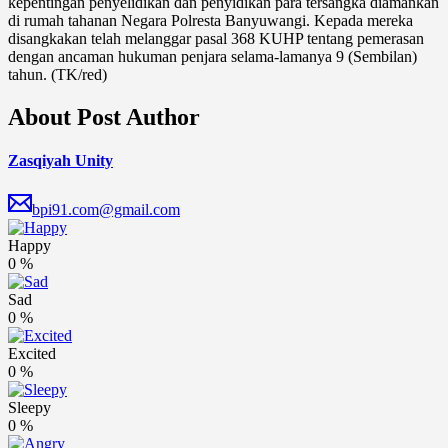
kepentingan penyelidikan dan penyidikan para tersangka diamankan
di rumah tahanan Negara Polresta Banyuwangi. Kepada mereka
disangkakan telah melanggar pasal 368 KUHP tentang pemerasan
dengan ancaman hukuman penjara selama-lamanya 9 (Sembilan)
tahun. (TK/red)
About Post Author
Zasqiyah Unity
bpi91.com@gmail.com
Happy
0
%
Sad
0
%
Excited
0
%
Sleepy
0
%