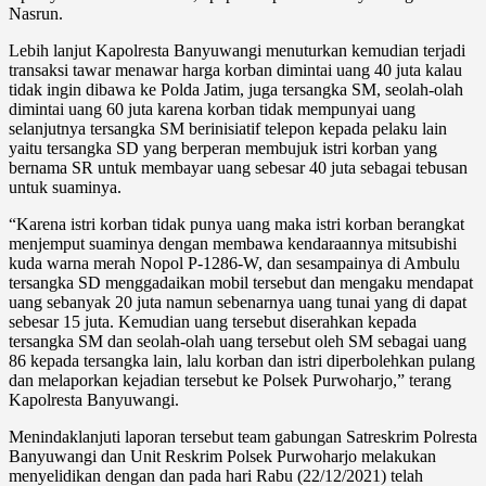
Nasrun.
Lebih lanjut Kapolresta Banyuwangi menuturkan kemudian terjadi
transaksi tawar menawar harga korban dimintai uang 40 juta kalau
tidak ingin dibawa ke Polda Jatim, juga tersangka SM, seolah-olah
dimintai uang 60 juta karena korban tidak mempunyai uang
selanjutnya tersangka SM berinisiatif telepon kepada pelaku lain
yaitu tersangka SD yang berperan membujuk istri korban yang
bernama SR untuk membayar uang sebesar 40 juta sebagai tebusan
untuk suaminya.
“Karena istri korban tidak punya uang maka istri korban berangkat
menjemput suaminya dengan membawa kendaraannya mitsubishi
kuda warna merah Nopol P-1286-W, dan sesampainya di Ambulu
tersangka SD menggadaikan mobil tersebut dan mengaku mendapat
uang sebanyak 20 juta namun sebenarnya uang tunai yang di dapat
sebesar 15 juta. Kemudian uang tersebut diserahkan kepada
tersangka SM dan seolah-olah uang tersebut oleh SM sebagai uang
86 kepada tersangka lain, lalu korban dan istri diperbolehkan pulang
dan melaporkan kejadian tersebut ke Polsek Purwoharjo,” terang
Kapolresta Banyuwangi.
Menindaklanjuti laporan tersebut team gabungan Satreskrim Polresta
Banyuwangi dan Unit Reskrim Polsek Purwoharjo melakukan
menyelidikan dengan dan pada hari Rabu (22/12/2021) telah