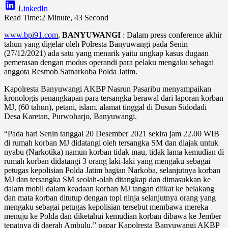
LinkedIn
Read Time:
2 Minute, 43 Second
www.bpi91.com
,
BANYUWANGI
: Dalam press conference akhir
tahun yang digelar oleh Polresta Banyuwangi pada Senin
(27/12/2021) ada satu yang menarik yaitu ungkap kasus dugaan
pemerasan dengan modus operandi para pelaku mengaku sebagai
anggota Resmob Satnarkoba Polda Jatim.
Kapolresta Banyuwangi AKBP Nasrun Pasaribu menyampaikan
kronologis penangkapan para tersangka berawal dari laporan korban
MJ, (60 tahun), petani, islam. alamat tinggal di Dusun Sidodadi
Desa Karetan, Purwoharjo, Banyuwangi.
“Pada hari Senin tanggal 20 Desember 2021 sekira jam 22.00 WIB
di rumah korban MJ didatangi oleh tersangka SM dan diajak untuk
nyabu (Narkotika) namun korban tidak mau, tidak lama kemudian di
rumah korban didatangi 3 orang laki-laki yang mengaku sebagai
petugas kepolisian Polda Jatim bagian Narkoba, selanjutnya korban
MJ dan tersangka SM seolah-olah ditangkap dan dimasukkan ke
dalam mobil dalam keadaan korban MJ tangan diikat ke belakang
dan mata korban ditutup dengan topi ninja selanjutnya orang yang
mengaku sebagai petugas kepolisian tersebut membawa mereka
menuju ke Polda dan diketahui kemudian korban dibawa ke Jember
tepatnya di daerah Ambulu,” papar Kapolresta Banyuwangi AKBP