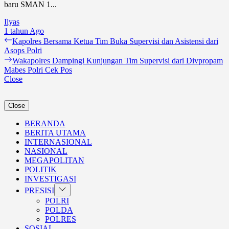
baru SMAN 1...
Ilyas
1 tahun Ago
Navigasi
Previous
Kapolres Bersama Ketua Tim Buka Supervisi dan Asistensi dari
post:
Asops Polri
pos
Next
Wakapolres Dampingi Kunjungan Tim Supervisi dari Divpropam
post:
Mabes Polri Cek Pos
Close
Close
BERANDA
BERITA UTAMA
INTERNASIONAL
NASIONAL
MEGAPOLITAN
POLITIK
INVESTIGASI
Show
PRESISI
sub
POLRI
menu
POLDA
POLRES
SOSIAL