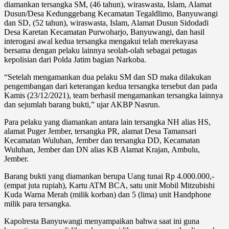
diamankan tersangka SM, (46 tahun), wiraswasta, Islam, Alamat
Dusun/Desa Kedunggebang Kecamatan Tegaldlimo, Banyuwangi
dan SD, (52 tahun), wiraswasta, Islam, Alamat Dusun Sidodadi
Desa Karetan Kecamatan Purwoharjo, Banyuwangi, dan hasil
interogasi awal kedua tersangka mengakui telah merekayasa
bersama dengan pelaku lainnya seolah-olah sebagai petugas
kepolisian dari Polda Jatim bagian Narkoba.
“Setelah mengamankan dua pelaku SM dan SD maka dilakukan
pengembangan dari keterangan kedua tersangka tersebut dan pada
Kamis (23/12/2021), team berhasil mengamankan tersangka lainnya
dan sejumlah barang bukti,” ujar AKBP Nasrun.
Para pelaku yang diamankan antara lain tersangka NH alias HS,
alamat Puger Jember, tersangka PR, alamat Desa Tamansari
Kecamatan Wuluhan, Jember dan tersangka DD, Kecamatan
Wuluhan, Jember dan DN alias KB Alamat Krajan, Ambulu,
Jember.
Barang bukti yang diamankan berupa Uang tunai Rp 4.000.000,-
(empat juta rupiah), Kartu ATM BCA, satu unit Mobil Mitzubishi
Kuda Warna Merah (milik korban) dan 5 (lima) unit Handphone
milik para tersangka.
Kapolresta Banyuwangi menyampaikan bahwa saat ini guna