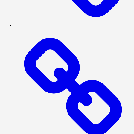
Log
In