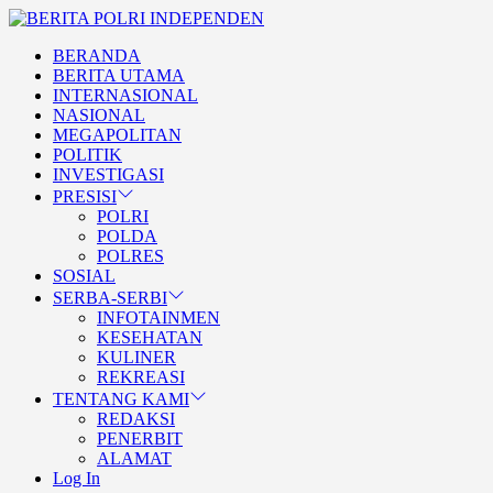
Skip
BERITA
to
POLRI
TEGAS DAN TERPERCAYA
BERANDA
the
INDEPENDEN
BERITA POLRI
BERITA UTAMA
content
INTERNASIONAL
INDEPENDEN
NASIONAL
MEGAPOLITAN
POLITIK
INVESTIGASI
PRESISI
POLRI
POLDA
POLRES
SOSIAL
SERBA-SERBI
INFOTAINMEN
KESEHATAN
KULINER
REKREASI
TENTANG KAMI
REDAKSI
PENERBIT
ALAMAT
Log In