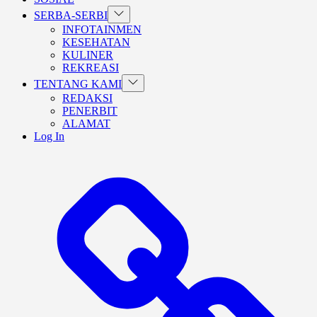
Show
SERBA-SERBI
sub
INFOTAINMEN
menu
KESEHATAN
KULINER
REKREASI
Show
TENTANG KAMI
sub
REDAKSI
menu
PENERBIT
ALAMAT
Log In
BERANDA