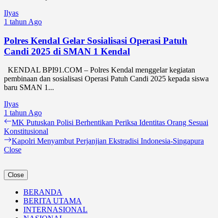
Ilyas
1 tahun Ago
Polres Kendal Gelar Sosialisasi Operasi Patuh
Candi 2025 di SMAN 1 Kendal
KENDAL BPI91.COM – Polres Kendal menggelar kegiatan
pembinaan dan sosialisasi Operasi Patuh Candi 2025 kepada siswa
baru SMAN 1...
Ilyas
1 tahun Ago
Navigasi
Previous
MK Putuskan Polisi Berhentikan Periksa Identitas Orang Sesuai
post:
Konstitusional
pos
Next
Kapolri Menyambut Perjanjian Ekstradisi Indonesia-Singapura
post:
Close
Close
BERANDA
BERITA UTAMA
INTERNASIONAL