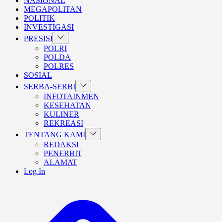
NASIONAL
MEGAPOLITAN
POLITIK
INVESTIGASI
Show
PRESISI
sub
POLRI
menu
POLDA
POLRES
SOSIAL
Show
SERBA-SERBI
sub
INFOTAINMEN
menu
KESEHATAN
KULINER
REKREASI
Show
TENTANG KAMI
sub
REDAKSI
menu
PENERBIT
ALAMAT
Log In
BERANDA