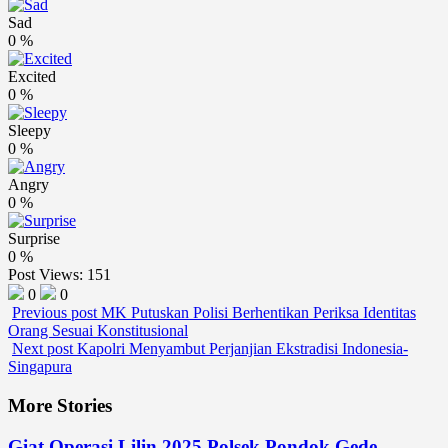
Sad
0
%
Excited
0
%
Sleepy
0
%
Angry
0
%
Surprise
0
%
Post Views:
151
0
0
Previous post
MK Putuskan Polisi Berhentikan Periksa Identitas
Orang Sesuai Konstitusional
Next post
Kapolri Menyambut Perjanjian Ekstradisi Indonesia-
Singapura
More Stories
Giat Operasi Lilin 2025 Polsek Pondok Gede