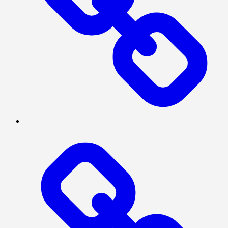
Log
In