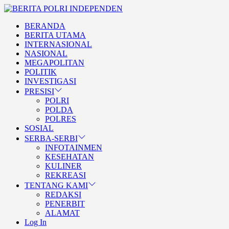
Skip
BERITA
to
POLRI
TEGAS DAN TERPERCAYA
BERANDA
the
INDEPENDEN
BERITA POLRI
BERITA UTAMA
content
INTERNASIONAL
INDEPENDEN
NASIONAL
MEGAPOLITAN
POLITIK
INVESTIGASI
PRESISI
POLRI
POLDA
POLRES
SOSIAL
SERBA-SERBI
INFOTAINMEN
KESEHATAN
KULINER
REKREASI
TENTANG KAMI
REDAKSI
PENERBIT
ALAMAT
Log In