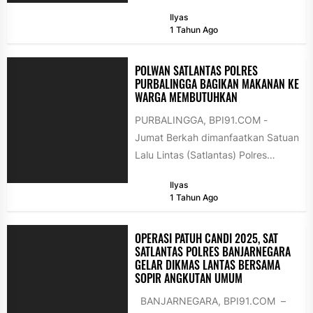
2025, Polres Lingga melalui Satuan
Ilyas
Lalu Lintas kembali...
1 Tahun Ago
POLWAN SATLANTAS POLRES
PURBALINGGA BAGIKAN MAKANAN KE
WARGA MEMBUTUHKAN
PURBALINGGA, BPI91.COM -
Jumat Berkah dimanfaatkan Satuan
Lalu Lintas (Satlantas) Polres
Purbalingga untuk berbagi
Ilyas
kebaikan dengan warga yang
1 Tahun Ago
membutuhkan, Jumat...
OPERASI PATUH CANDI 2025, SAT
SATLANTAS POLRES BANJARNEGARA
GELAR DIKMAS LANTAS BERSAMA
SOPIR ANGKUTAN UMUM
BANJARNEGARA, BPI91.COM –