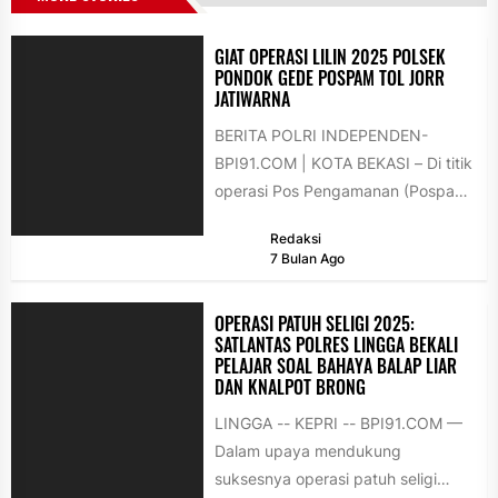
GIAT OPERASI LILIN 2025 POLSEK
PONDOK GEDE POSPAM TOL JORR
JATIWARNA
BERITA POLRI INDEPENDEN-
BPI91.COM | KOTA BEKASI – Di titik
operasi Pos Pengamanan (Pospam)
bawah Tol Jorr Jatiwarna, Polsek
Redaksi
Pondok Gede...
7 Bulan Ago
OPERASI PATUH SELIGI 2025:
SATLANTAS POLRES LINGGA BEKALI
PELAJAR SOAL BAHAYA BALAP LIAR
DAN KNALPOT BRONG
LINGGA -- KEPRI -- BPI91.COM —
Dalam upaya mendukung
suksesnya operasi patuh seligi