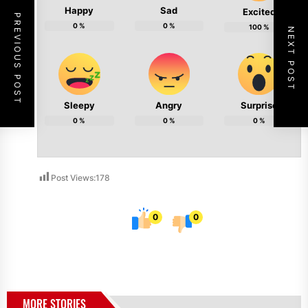
Happy
Sad
Excited
PREVIOUS POST
0
%
0
%
100
%
NEXT POST
Sleepy
Angry
Surprise
0
%
0
%
0
%
Post Views:
178
0
0
MORE STORIES