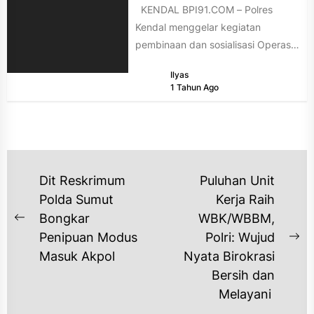
KENDAL BPI91.COM – Polres
Kendal menggelar kegiatan
pembinaan dan sosialisasi Operasi
Patuh Candi 2025 kepada siswa
Ilyas
baru SMAN 1...
1 Tahun Ago
NAVIGASI
Dit Reskrimum
Puluhan Unit
POS
Polda Sumut
Kerja Raih
Bongkar
WBK/WBBM,
Previous
Penipuan Modus
Polri: Wujud
post:
Ne
Masuk Akpol
Nyata Birokrasi
po
Bersih dan
Melayani