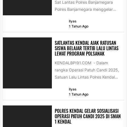
Sat Lantas Polres Banjarnegara
Polres Banjarnegara menggelar
pendidikan masyarakat lalu lintas
Ilyas
(Dikmas Lantas) kepada awak
1 Tahun Ago
angkutan...
SATLANTAS KENDAL AJAK RATUSAN
SISWA BELAJAR TERTIB LALU LINTAS
LEWAT PROGRAM POLSANAK
KENDALBPI91.COM - Dalam
rangka Operasi Patuh Candi 2025,
Satuan Lalu Lintas Polres Kendal
menyelenggarakan kegiatan
Ilyas
edukatif bertajuk Polisi Sahabat
1 Tahun Ago
Anak...
POLRES KENDAL GELAR SOSIALISASI
OPERASI PATUH CANDI 2025 DI SMAN
1 KENDAL