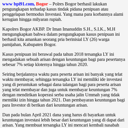
www bpi91.com,
Bogor
– Polres Bogor berhasil lakukan
pengungkapan terhadap kasus tindak pidana penipuan atau
penggelapan bermodus Investasi. Yang mana para korbannya alami
kerugian hingga milyaran rupiah.
Kapolres Bogor AKBP. Dr Iman Imanuddin S.H., S.I.K., M.H
mengungkapkan bahwa dalam pengungkapan kasus penipuan ini
berhasil kita amankan seorang pria berinisial LY (26) warga
pamijahan, Kabupaten Bogor.
Kasus penipuan ini berawal pada tahun 2018 tersangka LY ini
mengadakan sebuah arisan dengan keuntungan bagi para pesertanya
sebesar 7% setiap kloternya hingga tahun 2020.
Seiring berjalannya waktu para peserta arisan ini banyak yang telat
waktu membayar, sehingga tersangka LY ini memiliki ide investasi
yang di peruntukan sebagai dana talangan bagi para peserta arisan
yang telat membayar dan juga untuk membayar keuntungan 7%
dengan mendirikan koperasi serba usaha jalin Ummah yang tidak
memiliki izin hingga tahun 2021. Dan pembayaran keuntungan bagi
para Investor di berikan dari keuntungan arisan.
Dan pada bulan April 2021 dana yang harus di bayarkan untuk
keuntungan investasi lebih besar dari keuntungan yang di dapat dari
arisan. Yang membuat tersangka LY ini mencari kembali nasabah