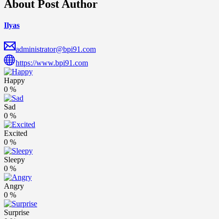
About Post Author
Ilyas
administrator@bpi91.com
https://www.bpi91.com
Happy
0
%
Sad
0
%
Excited
0
%
Sleepy
0
%
Angry
0
%
Surprise