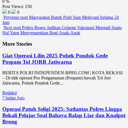
0
%
Post Views:
150
0
0
Previous post
Masyarakat Butuh Polri Siap Melayani Selama 24
Jam
Next post
Polres Bogor Jadikan Gelaran Vaksinasi Menjadi Suatu
Hal Yang Menyenangkan Bagi Anak-Anak
More Stories
Giat Operasi Lilin 2025 Polsek Pondok Gede
Pospam Tol JORR Jatiwarna
BERITA POLRI INDEPENDEN-BPI91.COM | KOTA BEKASI
– Di titik operasi Pos Pengamanan (Pospam) bawah Tol Jorr
Jatiwarna, Polsek Pondok Gede...
Redaksi
7 bulan Ago
Operasi Patuh Seligi 2025: Satlantas Polres Lingga
Bekali Pelajar Soal Bahaya Balap Liar dan Knalpot
Brong