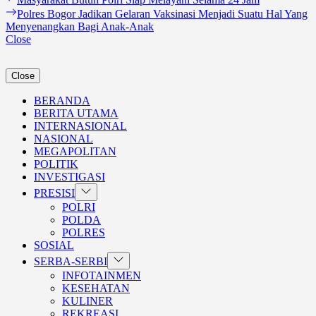
Navigasi
post:
Next
Polres Bogor Jadikan Gelaran Vaksinasi Menjadi Suatu Hal Yang
pos
post:
Menyenangkan Bagi Anak-Anak
Close
Close
BERANDA
BERITA UTAMA
INTERNASIONAL
NASIONAL
MEGAPOLITAN
POLITIK
INVESTIGASI
Show
PRESISI
sub
POLRI
menu
POLDA
POLRES
SOSIAL
Show
SERBA-SERBI
sub
INFOTAINMEN
menu
KESEHATAN
KULINER
REKREASI