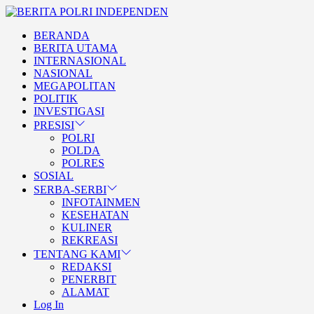
Skip
BERITA
to
POLRI
TEGAS DAN TERPERCAYA
BERANDA
the
INDEPENDEN
BERITA POLRI
BERITA UTAMA
content
INTERNASIONAL
INDEPENDEN
NASIONAL
MEGAPOLITAN
POLITIK
INVESTIGASI
PRESISI
POLRI
POLDA
POLRES
SOSIAL
SERBA-SERBI
INFOTAINMEN
KESEHATAN
KULINER
REKREASI
TENTANG KAMI
REDAKSI
PENERBIT
ALAMAT
Log In