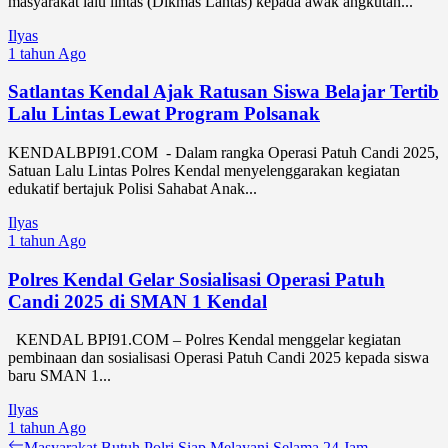
masyarakat lalu lintas (Dikmas Lantas) kepada awak angkutan...
Ilyas
1 tahun Ago
Satlantas Kendal Ajak Ratusan Siswa Belajar Tertib
Lalu Lintas Lewat Program Polsanak
KENDALBPI91.COM - Dalam rangka Operasi Patuh Candi 2025,
Satuan Lalu Lintas Polres Kendal menyelenggarakan kegiatan
edukatif bertajuk Polisi Sahabat Anak...
Ilyas
1 tahun Ago
Polres Kendal Gelar Sosialisasi Operasi Patuh
Candi 2025 di SMAN 1 Kendal
KENDAL BPI91.COM – Polres Kendal menggelar kegiatan
pembinaan dan sosialisasi Operasi Patuh Candi 2025 kepada siswa
baru SMAN 1...
Ilyas
1 tahun Ago
Previous
Masyarakat Butuh Polri Siap Melayani Selama 24 Jam