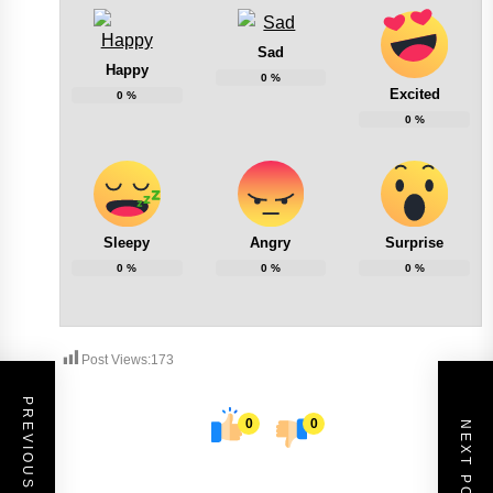
Sad
Happy
0
%
Excited
0
%
0
%
Sleepy
Angry
Surprise
0
%
0
%
0
%
Post Views:
173
PREVIOUS POST
0
0
NEXT POST