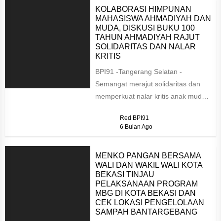
KOLABORASI HIMPUNAN
MAHASISWA AHMADIYAH DAN
MUDA, DISKUSI BUKU 100
TAHUN AHMADIYAH RAJUT
SOLIDARITAS DAN NALAR
KRITIS
BPI91 -Tangerang Selatan -
Semangat merajut solidaritas dan
memperkuat nalar kritis anak muda
mewarnai diskusi dan bedah buku
Red BPI91
“Muslim Ahmadiyah...
6 Bulan Ago
MENKO PANGAN BERSAMA
WALI DAN WAKIL WALI KOTA
BEKASI TINJAU
PELAKSANAAN PROGRAM
MBG DI KOTA BEKASI DAN
CEK LOKASI PENGELOLAAN
SAMPAH BANTARGEBANG