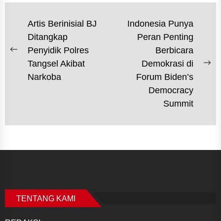
NAVIGASI
Artis Berinisial BJ
Indonesia Punya
Ditangkap
Peran Penting
POS
Penyidik Polres
Berbicara
Previous
Tangsel Akibat
Demokrasi di
post:
Ne
Narkoba
Forum Biden’s
po
Democracy
Summit
TENTANG KAMI