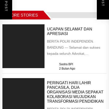
MORE STORIES
UCAPAN SELAMAT DAN
APRESIASI
BERITA POLRI INDEPENDEN.
BANDUNG — Selamat dan sukses
kepada seluruh Advokat,
Perkumpulan Advokat Demokrasi
Sastra BPI
Indonesia Raya (PADIRAYA) yang
2 Bulan Ago
telah resmi disumpah...
PERINGATI HARI LAHIR
PANCASILA, DUA
ORGANISASI MEDIA SEPAKAT
KOLABORASI WUJUDKAN
TRANSFORMASI PENDIDIKAN
BERITA POLRI INDEPENDEN.