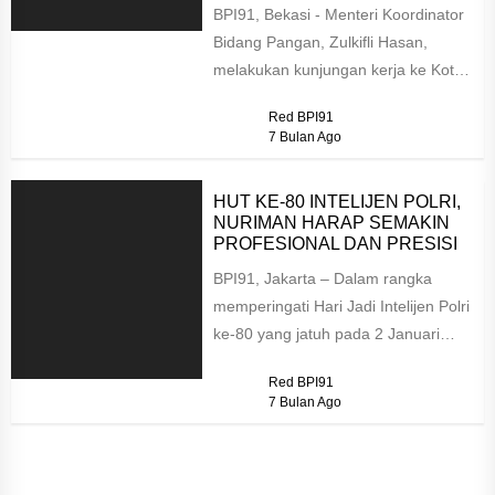
BPI91, Bekasi - Menteri Koordinator
Bidang Pangan, Zulkifli Hasan,
melakukan kunjungan kerja ke Kota
Bekasi untuk meninjau langsung
Red BPI91
pelaksanaan program...
7 Bulan Ago
HUT KE-80 INTELIJEN POLRI,
NURIMAN HARAP SEMAKIN
PROFESIONAL DAN PRESISI
BPI91, Jakarta – Dalam rangka
memperingati Hari Jadi Intelijen Polri
ke-80 yang jatuh pada 2 Januari
2026, Nuriman, Pendiri sekaligus...
Red BPI91
7 Bulan Ago