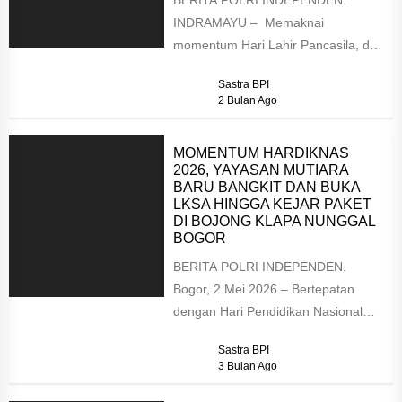
INDRAMAYU – Memaknai
momentum Hari Lahir Pancasila, dua
organisasi media besar nasional,
Sastra BPI
Tokoh Indonesia dan Forum
2 Bulan Ago
AsMEN,...
MOMENTUM HARDIKNAS
2026, YAYASAN MUTIARA
BARU BANGKIT DAN BUKA
LKSA HINGGA KEJAR PAKET
DI BOJONG KLAPA NUNGGAL
BOGOR
BERITA POLRI INDEPENDEN.
Bogor, 2 Mei 2026 – Bertepatan
dengan Hari Pendidikan Nasional
2026, Yayasan Mutiara Baru
Sastra BPI
(YAMUBI) resmi kembali...
3 Bulan Ago