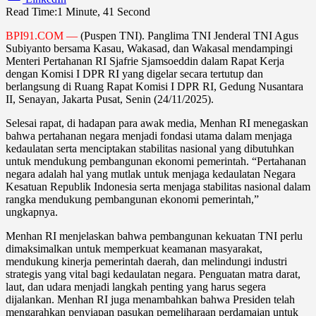
Read Time:
1 Minute, 41 Second
BPI91.COM —
(Puspen TNI). Panglima TNI Jenderal TNI Agus
Subiyanto bersama Kasau, Wakasad, dan Wakasal mendampingi
Menteri Pertahanan RI Sjafrie Sjamsoeddin dalam Rapat Kerja
dengan Komisi I DPR RI yang digelar secara tertutup dan
berlangsung di Ruang Rapat Komisi I DPR RI, Gedung Nusantara
II, Senayan, Jakarta Pusat, Senin (24/11/2025).
Selesai rapat, di hadapan para awak media, Menhan RI menegaskan
bahwa pertahanan negara menjadi fondasi utama dalam menjaga
kedaulatan serta menciptakan stabilitas nasional yang dibutuhkan
untuk mendukung pembangunan ekonomi pemerintah. “Pertahanan
negara adalah hal yang mutlak untuk menjaga kedaulatan Negara
Kesatuan Republik Indonesia serta menjaga stabilitas nasional dalam
rangka mendukung pembangunan ekonomi pemerintah,”
ungkapnya.
Menhan RI menjelaskan bahwa pembangunan kekuatan TNI perlu
dimaksimalkan untuk memperkuat keamanan masyarakat,
mendukung kinerja pemerintah daerah, dan melindungi industri
strategis yang vital bagi kedaulatan negara. Penguatan matra darat,
laut, dan udara menjadi langkah penting yang harus segera
dijalankan. Menhan RI juga menambahkan bahwa Presiden telah
mengarahkan penyiapan pasukan pemeliharaan perdamaian untuk