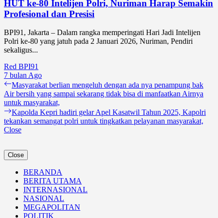
HUT ke-80 Intelijen Polri, Nuriman Harap Semakin
Profesional dan Presisi
BPI91, Jakarta – Dalam rangka memperingati Hari Jadi Intelijen
Polri ke-80 yang jatuh pada 2 Januari 2026, Nuriman, Pendiri
sekaligus...
Red BPI91
7 bulan Ago
Navigasi
Previous
Masyarakat berlian mengeluh dengan ada nya penampung bak
post:
Air bersih yang sampai sekarang tidak bisa di manfaatkan Airnya
pos
untuk masyarakat,
Next
Kapolda Kepri hadiri gelar Apel Kasatwil Tahun 2025, Kapolri
post:
tekankan semangat polri untuk tingkatkan pelayanan masyarakat,
Close
Close
BERANDA
BERITA UTAMA
INTERNASIONAL
NASIONAL
MEGAPOLITAN
POLITIK