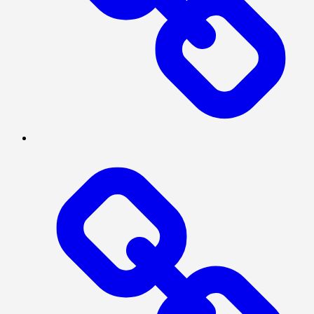
Log
In