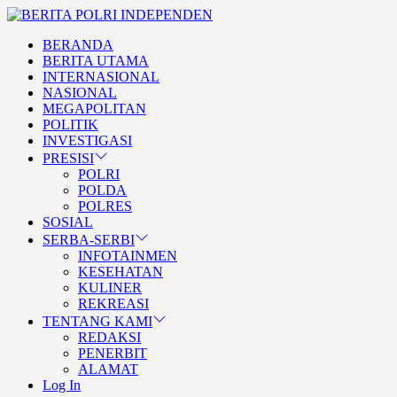
Skip
BERITA
to
POLRI
TEGAS DAN TERPERCAYA
BERANDA
the
INDEPENDEN
BERITA POLRI
BERITA UTAMA
content
INTERNASIONAL
INDEPENDEN
NASIONAL
MEGAPOLITAN
POLITIK
INVESTIGASI
PRESISI
POLRI
POLDA
POLRES
SOSIAL
SERBA-SERBI
INFOTAINMEN
KESEHATAN
KULINER
REKREASI
TENTANG KAMI
REDAKSI
PENERBIT
ALAMAT
Log In