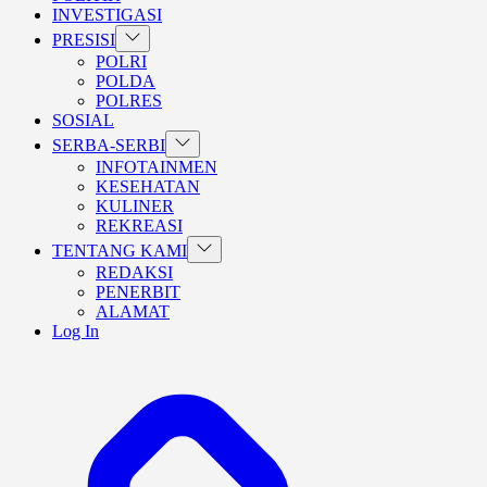
INVESTIGASI
Show
PRESISI
sub
POLRI
menu
POLDA
POLRES
SOSIAL
Show
SERBA-SERBI
sub
INFOTAINMEN
menu
KESEHATAN
KULINER
REKREASI
Show
TENTANG KAMI
sub
REDAKSI
menu
PENERBIT
ALAMAT
Log In
BERANDA