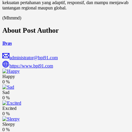
kekuatan pertahanan yang adaptif, responsif, dan mampu menjawab
tantangan regional maupun global.
(Mhmmd)
About Post Author
Ilyas
administrator@bpi91.com
https://www.bpi91.com
Happy
0
%
Sad
0
%
Excited
0
%
Sleepy
0
%