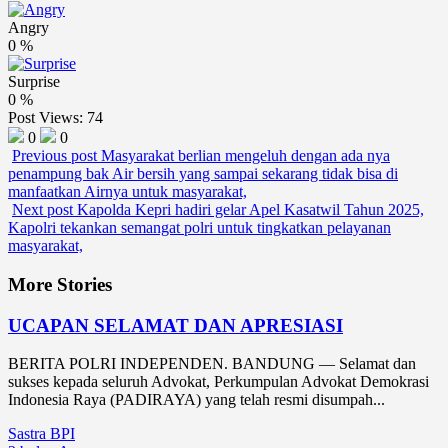
Angry
0
%
Surprise
0
%
Post Views:
74
0
0
Previous post
Masyarakat berlian mengeluh dengan ada nya
penampung bak Air bersih yang sampai sekarang tidak bisa di
manfaatkan Airnya untuk masyarakat,
Next post
Kapolda Kepri hadiri gelar Apel Kasatwil Tahun 2025,
Kapolri tekankan semangat polri untuk tingkatkan pelayanan
masyarakat,
More Stories
UCAPAN SELAMAT DAN APRESIASI
BERITA POLRI INDEPENDEN. BANDUNG — Selamat dan
sukses kepada seluruh Advokat, Perkumpulan Advokat Demokrasi
Indonesia Raya (PADIRAYA) yang telah resmi disumpah...
Sastra BPI