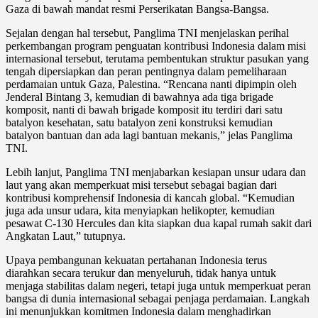
Gaza di bawah mandat resmi Perserikatan Bangsa-Bangsa.
Sejalan dengan hal tersebut, Panglima TNI menjelaskan perihal
perkembangan program penguatan kontribusi Indonesia dalam misi
internasional tersebut, terutama pembentukan struktur pasukan yang
tengah dipersiapkan dan peran pentingnya dalam pemeliharaan
perdamaian untuk Gaza, Palestina. “Rencana nanti dipimpin oleh
Jenderal Bintang 3, kemudian di bawahnya ada tiga brigade
komposit, nanti di bawah brigade komposit itu terdiri dari satu
batalyon kesehatan, satu batalyon zeni konstruksi kemudian
batalyon bantuan dan ada lagi bantuan mekanis,” jelas Panglima
TNI.
Lebih lanjut, Panglima TNI menjabarkan kesiapan unsur udara dan
laut yang akan memperkuat misi tersebut sebagai bagian dari
kontribusi komprehensif Indonesia di kancah global. “Kemudian
juga ada unsur udara, kita menyiapkan helikopter, kemudian
pesawat C-130 Hercules dan kita siapkan dua kapal rumah sakit dari
Angkatan Laut,” tutupnya.
Upaya pembangunan kekuatan pertahanan Indonesia terus
diarahkan secara terukur dan menyeluruh, tidak hanya untuk
menjaga stabilitas dalam negeri, tetapi juga untuk memperkuat peran
bangsa di dunia internasional sebagai penjaga perdamaian. Langkah
ini menunjukkan komitmen Indonesia dalam menghadirkan