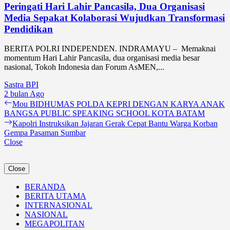
Peringati Hari Lahir Pancasila, Dua Organisasi
Media Sepakat Kolaborasi Wujudkan Transformasi
Pendidikan
BERITA POLRI INDEPENDEN. INDRAMAYU – Memaknai
momentum Hari Lahir Pancasila, dua organisasi media besar
nasional, Tokoh Indonesia dan Forum AsMEN,...
Sastra BPI
2 bulan Ago
Navigasi
Previous
Mou BIDHUMAS POLDA KEPRI DENGAN KARYA ANAK
post:
BANGSA PUBLIC SPEAKING SCHOOL KOTA BATAM
pos
Next
Kapolri Instruksikan Jajaran Gerak Cepat Bantu Warga Korban
post:
Gempa Pasaman Sumbar
Close
Close
BERANDA
BERITA UTAMA
INTERNASIONAL
NASIONAL
MEGAPOLITAN