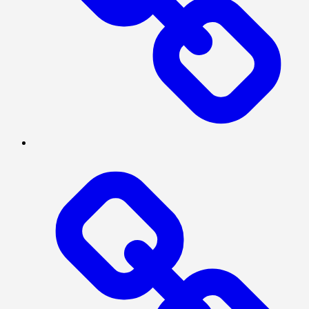
Log
In