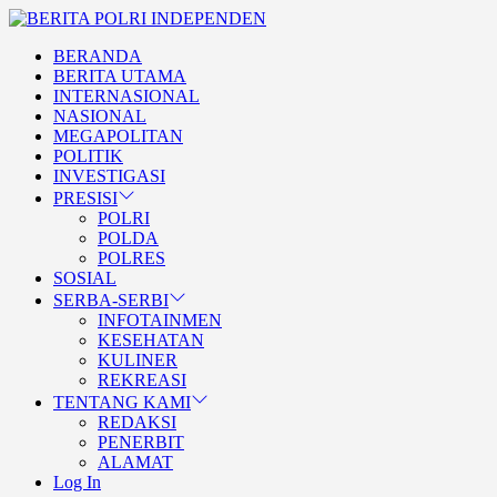
Skip
BERITA
to
POLRI
TEGAS DAN TERPERCAYA
BERANDA
the
INDEPENDEN
BERITA POLRI
BERITA UTAMA
content
INTERNASIONAL
INDEPENDEN
NASIONAL
MEGAPOLITAN
POLITIK
INVESTIGASI
PRESISI
POLRI
POLDA
POLRES
SOSIAL
SERBA-SERBI
INFOTAINMEN
KESEHATAN
KULINER
REKREASI
TENTANG KAMI
REDAKSI
PENERBIT
ALAMAT
Log In