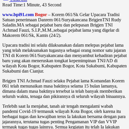
Read Time:
1 Minute, 43 Second
www.bpi91.com
Bogor
– Korem
061/Sk Gelar Upacara Tradisi
Satuan penerimaan Danrem 061/Suryakancana BrigjenTNI Rudy
Saladin.MA sebagai pejabat baru dan pelepasan Brigjen TNI
Achmad Fauzi, S.I.P.,M.M.,sebagai pejabat lama yang digelar di
Makorem 061/Sk, Kamis (24/2).
Upacara tradisi ini selalu dilaksanakan dalam melepas pejabat lama
yang telah melaksanakan tugasnya sebagai orang nomor satu jajaran
TNI di Korem 061/Suryakancana dan menyambut kehadiran pejabat
baru yang akan meneruskan tongkat kepemimpinan TNI/AD di
wilayah Kota Bogor, Kabupaten Bogor, Kota Sukabumi, Kabupaten
Sukabumi dan Cianjur.
Brigjen TNI Achmad Fauzi selaku Pejabat lama Komandan Korem
061 telah menunaikan masa baktinya selama 15 bulan lamanya,
dimana dalam masa baktinya tersebut ia telah banyak memberikan
seluruh waktu, tenaga dan pikirannya di seluruh wilayah binaannya.
Terlebih saat Ia menjabat, tanah air tengah mengalami wabah
pandemi Covid-19 termasuk wilayah Kota Bogor, oleh karena itu
berbagai tugas dan kewajiban terus Ia lakukan bersama dengan para
jajarannya, terutama tugas penting Pengamanan VIP dan VVIP
termauk tugas tugas lainnya. Semua kegiatan itu telah Ia lakukan