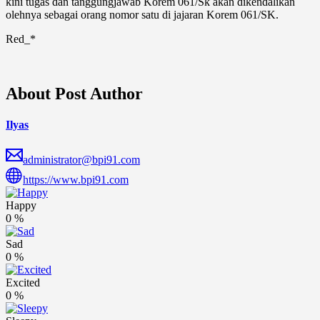
kini tugas dan tanggungjawab Korem 061/Sk akan dikendalikan
olehnya sebagai orang nomor satu di jajaran Korem 061/SK.
Red_*
About Post Author
Ilyas
administrator@bpi91.com
https://www.bpi91.com
Happy
0
%
Sad
0
%
Excited
0
%