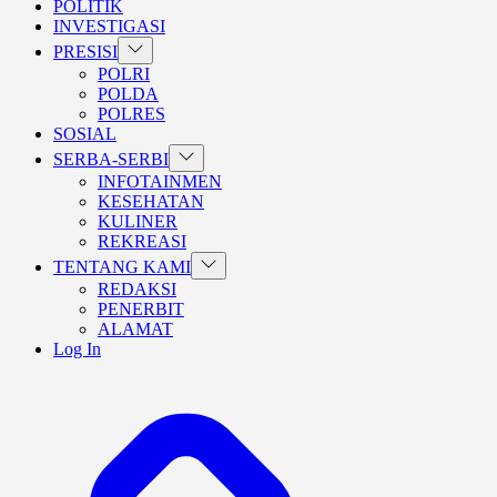
POLITIK
INVESTIGASI
Show
PRESISI
sub
POLRI
menu
POLDA
POLRES
SOSIAL
Show
SERBA-SERBI
sub
INFOTAINMEN
menu
KESEHATAN
KULINER
REKREASI
Show
TENTANG KAMI
sub
REDAKSI
menu
PENERBIT
ALAMAT
Log In
BERANDA