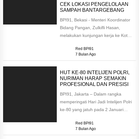
CEK LOKASI PENGELOLAAN
SAMPAH BANTARGEBANG
BPI91, Bekasi - Menteri Koordinator
Bidang Pangan, Zulkifli Hasan,
melakukan kunjungan kerja ke Kota
Bekasi untuk meninjau langsung
Red BPI91
pelaksanaan program...
7 Bulan Ago
HUT KE-80 INTELIJEN POLRI,
NURIMAN HARAP SEMAKIN
PROFESIONAL DAN PRESISI
BPI91, Jakarta – Dalam rangka
memperingati Hari Jadi Intelijen Polri
ke-80 yang jatuh pada 2 Januari
2026, Nuriman, Pendiri sekaligus...
Red BPI91
7 Bulan Ago