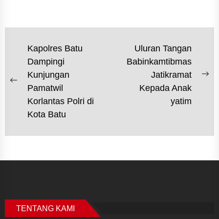
NAVIGASI
Kapolres Batu
Uluran Tangan
Dampingi
Babinkamtibmas
POS
Kunjungan
Jatikramat
Ne
Previous
Pamatwil
Kepada Anak
po
post:
Korlantas Polri di
yatim
Kota Batu
TENTANG KAMI