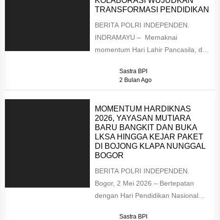
KOLABORASI WUJUDKAN
TRANSFORMASI PENDIDIKAN
BERITA POLRI INDEPENDEN.
INDRAMAYU – Memaknai
momentum Hari Lahir Pancasila, dua
organisasi media besar nasional,
Sastra BPI
Tokoh Indonesia dan Forum
2 Bulan Ago
AsMEN,...
MOMENTUM HARDIKNAS
2026, YAYASAN MUTIARA
BARU BANGKIT DAN BUKA
LKSA HINGGA KEJAR PAKET
DI BOJONG KLAPA NUNGGAL
BOGOR
BERITA POLRI INDEPENDEN.
Bogor, 2 Mei 2026 – Bertepatan
dengan Hari Pendidikan Nasional
2026, Yayasan Mutiara Baru
Sastra BPI
(YAMUBI) resmi kembali...