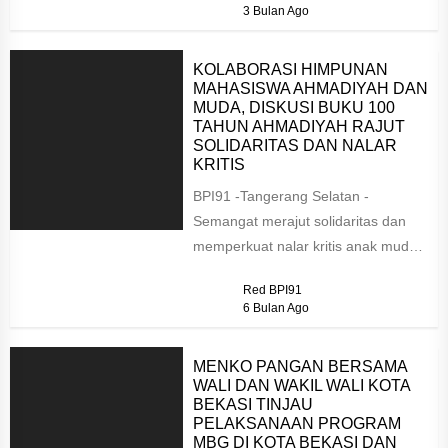
3 Bulan Ago
KOLABORASI HIMPUNAN
MAHASISWA AHMADIYAH DAN
MUDA, DISKUSI BUKU 100
TAHUN AHMADIYAH RAJUT
SOLIDARITAS DAN NALAR
KRITIS
BPI91 -Tangerang Selatan -
Semangat merajut solidaritas dan
memperkuat nalar kritis anak muda
mewarnai diskusi dan bedah buku
Red BPI91
“Muslim Ahmadiyah...
6 Bulan Ago
MENKO PANGAN BERSAMA
WALI DAN WAKIL WALI KOTA
BEKASI TINJAU
PELAKSANAAN PROGRAM
MBG DI KOTA BEKASI DAN