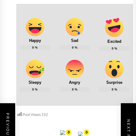
Happy
Sad
Excited
0
%
0
%
0
%
Sleepy
Angry
Surprise
0
%
0
%
0
%
Post Views:
152
PREVIOUS POST
NEXT POST
0
0