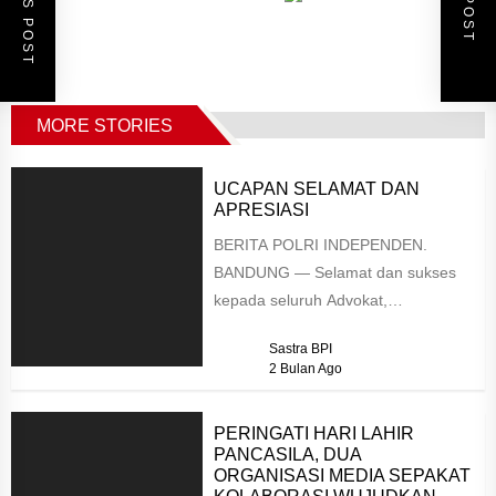
MORE STORIES
UCAPAN SELAMAT DAN
APRESIASI
BERITA POLRI INDEPENDEN.
BANDUNG — Selamat dan sukses
kepada seluruh Advokat,
Perkumpulan Advokat Demokrasi
Sastra BPI
Indonesia Raya (PADIRAYA) yang
2 Bulan Ago
telah resmi disumpah...
PERINGATI HARI LAHIR
PANCASILA, DUA
ORGANISASI MEDIA SEPAKAT