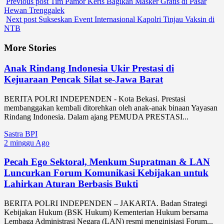
Previous post
Tim Pamor Keris Bagikan Masker Gratis di Pasar
Hewan Trenggalek
Next post
Sukseskan Event Internasional Kapolri Tinjau Vaksin di
NTB
More Stories
Anak Rindang Indonesia Ukir Prestasi di
Kejuaraan Pencak Silat se-Jawa Barat
BERITA POLRI INDEPENDEN - Kota Bekasi. Prestasi
membanggakan kembali ditorehkan oleh anak-anak binaan Yayasan
Rindang Indonesia. Dalam ajang PEMUDA PRESTASI...
Sastra BPI
2 minggu Ago
Pecah Ego Sektoral, Menkum Supratman & LAN
Luncurkan Forum Komunikasi Kebijakan untuk
Lahirkan Aturan Berbasis Bukti
BERITA POLRI INDEPENDEN – JAKARTA. Badan Strategi
Kebijakan Hukum (BSK Hukum) Kementerian Hukum bersama
Lembaga Administrasi Negara (LAN) resmi menginisiasi Forum...