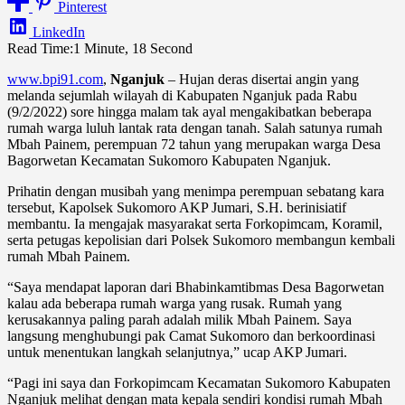
Pinterest
LinkedIn
Read Time:
1 Minute, 18 Second
www.bpi91.com
,
Nganjuk
– Hujan deras disertai angin yang
melanda sejumlah wilayah di Kabupaten Nganjuk pada Rabu
(9/2/2022) sore hingga malam tak ayal mengakibatkan beberapa
rumah warga luluh lantak rata dengan tanah. Salah satunya rumah
Mbah Painem, perempuan 72 tahun yang merupakan warga Desa
Bagorwetan Kecamatan Sukomoro Kabupaten Nganjuk.
Prihatin dengan musibah yang menimpa perempuan sebatang kara
tersebut, Kapolsek Sukomoro AKP Jumari, S.H. berinisiatif
membantu. Ia mengajak masyarakat serta Forkopimcam, Koramil,
serta petugas kepolisian dari Polsek Sukomoro membangun kembali
rumah Mbah Painem.
“Saya mendapat laporan dari Bhabinkamtibmas Desa Bagorwetan
kalau ada beberapa rumah warga yang rusak. Rumah yang
kerusakannya paling parah adalah milik Mbah Painem. Saya
langsung menghubungi pak Camat Sukomoro dan berkoordinasi
untuk menentukan langkah selanjutnya,” ucap AKP Jumari.
“Pagi ini saya dan Forkopimcam Kecamatan Sukomoro Kabupaten
Nganjuk melihat dengan mata kepala sendiri kondisi rumah Mbah