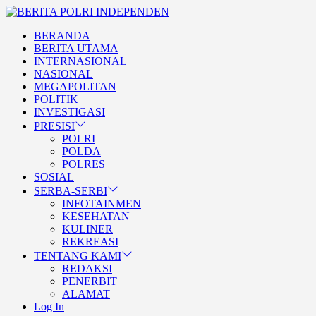
Skip
BERITA
to
POLRI
TEGAS DAN TERPERCAYA
BERANDA
the
INDEPENDEN
BERITA POLRI
BERITA UTAMA
content
INTERNASIONAL
INDEPENDEN
NASIONAL
MEGAPOLITAN
POLITIK
INVESTIGASI
PRESISI
POLRI
POLDA
POLRES
SOSIAL
SERBA-SERBI
INFOTAINMEN
KESEHATAN
KULINER
REKREASI
TENTANG KAMI
REDAKSI
PENERBIT
ALAMAT
Log In