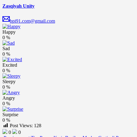
Zasqiyah Unity
bpi91.com@gmail.com
Happy
0
%
Sad
0
%
Excited
0
%
Sleepy
0
%
Angry
0
%
Surprise
0
%
Post Views:
128
0
0