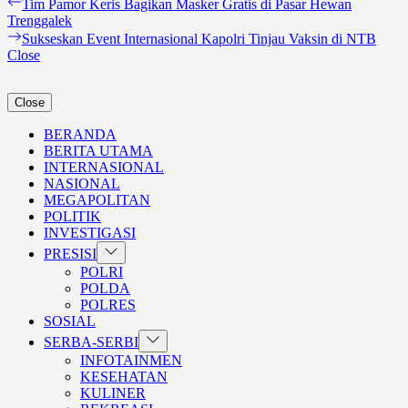
Navigasi
Previous
Tim Pamor Keris Bagikan Masker Gratis di Pasar Hewan
post:
Trenggalek
pos
Next
Sukseskan Event Internasional Kapolri Tinjau Vaksin di NTB
post:
Close
Close
BERANDA
BERITA UTAMA
INTERNASIONAL
NASIONAL
MEGAPOLITAN
POLITIK
INVESTIGASI
Show
PRESISI
sub
POLRI
menu
POLDA
POLRES
SOSIAL
Show
SERBA-SERBI
sub
INFOTAINMEN
menu
KESEHATAN
KULINER