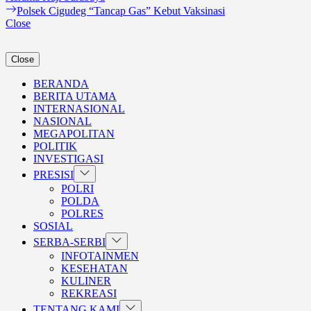
pos
Next
Polsek Cigudeg “Tancap Gas” Kebut Vaksinasi
post:
Close
Close
BERANDA
BERITA UTAMA
INTERNASIONAL
NASIONAL
MEGAPOLITAN
POLITIK
INVESTIGASI
Show
PRESISI
sub
POLRI
menu
POLDA
POLRES
SOSIAL
Show
SERBA-SERBI
sub
INFOTAINMEN
menu
KESEHATAN
KULINER
REKREASI
Show
TENTANG KAMI