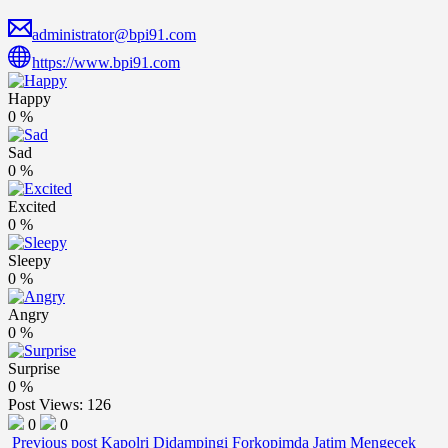
administrator@bpi91.com
https://www.bpi91.com
Happy
0
%
Sad
0
%
Excited
0
%
Sleepy
0
%
Angry
0
%
Surprise
0
%
Post Views:
126
0
0
Previous post
Kapolri Didampingi Forkopimda Jatim Mengecek