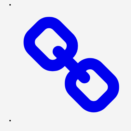
TENTANG
KAMI
Log
In