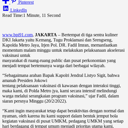
Pinterest
LinkedIn
Read Time:
1 Minute, 11 Second
www.bpi91.com
,
JAKARTA
– Bertempat di tiga sentra kuliner
DKI Jakarta yaitu Kemang, Tugu Proklamasi dan Srengseng,
Kapolda Metro Jaya, Irjen Pol. DR. Fadil Imran, memanfaatkan
momentum malam minggu untuk melakukan pelaksanaan akselerasi
vaksinasi untuk
masyarakat di ruang-ruang public dan pusat perkonomian yang
menjadi tempat bertemunya warga dari berbagai wilayah.
“Sebagaimana arahan Bapak Kapolri Jendral Listyo Sigit, bahwa
amanah Presiden Jokowi
tentang pelaksanaan vaksinasi di kawasan dengan interaksi tinggi,
maka kami, di Polda Metro jya, kami secara intensif melindungi
warga melalui serangkaian program vaksinasi,” ujar Fadil, dalam
siaran persnya Minggu (20/2/2022).
“Kami ingin masyarakat tetap dapat beraktivitas dengan normal dan
nyaman, oleh karena itu kami support dalam bentuk jemput bola
kegiatan vaksinasi di pusat UMKM, pedagang UMKM yang setiap
hari berdagang di tempat umum menjadi prioritas utama kami,