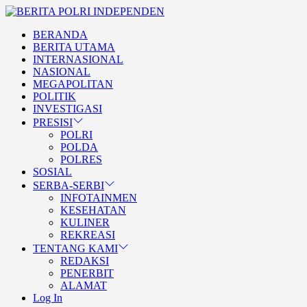
Skip
BERITA
to
POLRI
TEGAS DAN TERPERCAYA
BERANDA
the
INDEPENDEN
BERITA POLRI
BERITA UTAMA
content
INTERNASIONAL
INDEPENDEN
NASIONAL
MEGAPOLITAN
POLITIK
INVESTIGASI
PRESISI
POLRI
POLDA
POLRES
SOSIAL
SERBA-SERBI
INFOTAINMEN
KESEHATAN
KULINER
REKREASI
TENTANG KAMI
REDAKSI
PENERBIT
ALAMAT
Log In