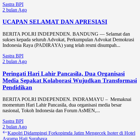
Sastra BPI
2 bulan Ago
UCAPAN SELAMAT DAN APRESIASI
BERITA POLRI INDEPENDEN. BANDUNG — Selamat dan
sukses kepada seluruh Advokat, Perkumpulan Advokat Demokrasi
Indonesia Raya (PADIRAYA) yang telah resmi disumpah...
Sastra BPI
2 bulan Ago
Peringati Hari Lahir Pancasila, Dua Organisasi
Media Sepakat Kolaborasi Wujudkan Transformasi
Pendidikan
BERITA POLRI INDEPENDEN. INDRAMAYU – Memaknai
momentum Hari Lahir Pancasila, dua organisasi media besar
nasional, Tokoh Indonesia dan Forum AsMEN,...
Sastra BPI
2 bulan Ago
Navigasi
Previous
Kapolri Didampingi Forkopimda Jatim Mengecek Isoter di Hotel
post:
Asrama Haji Surabaya