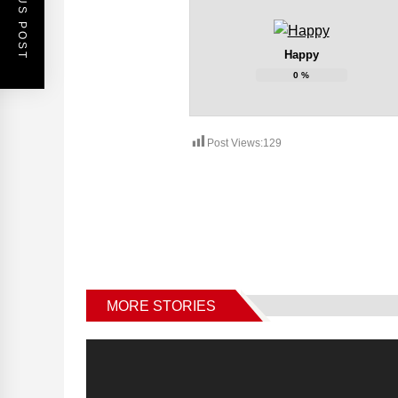
PREVIOUS POST
Happy
0
%
Post Views:
129
MORE STORIES