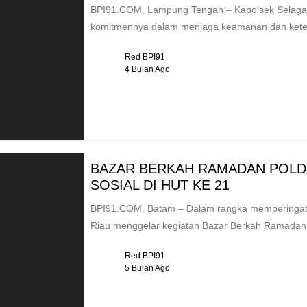
BPI91.COM, Lampung Tengah – Kapolsek Selagai
komitmennya dalam menjaga keamanan dan ketert
Red BPI91
4 Bulan Ago
BAZAR BERKAH RAMADAN POLDA
SOSIAL DI HUT KE 21
BPI91.COM, Batam – Dalam rangka memperingati
Riau menggelar kegiatan Bazar Berkah Ramadan 
Red BPI91
5 Bulan Ago