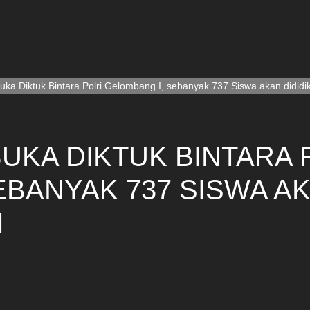
uka Diktuk Bintara Polri Gelombang I, sebanyak 737 Siswa akan dididi
UKA DIKTUK BINTARA 
BANYAK 737 SISWA AKA
M