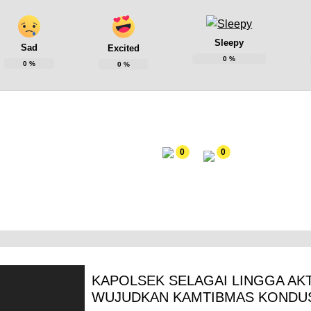
Sleepy
Sad
Excited
0
%
0
%
0
%
0
0
KAPOLSEK SELAGAI LINGGA AK
WUJUDKAN KAMTIBMAS KONDUS