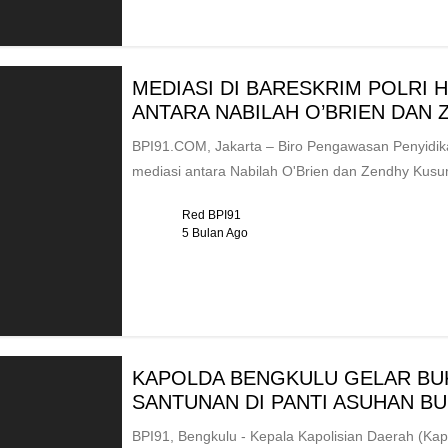
MEDIASI DI BARESKRIM POLRI 
ANTARA NABILAH O’BRIEN DAN
BPI91.COM, Jakarta – Biro Pengawasan Penyidikan
mediasi antara Nabilah O'Brien dan Zendhy Kusum
Red BPI91
5 Bulan Ago
KAPOLDA BENGKULU GELAR BU
SANTUNAN DI PANTI ASUHAN BU
BPI91, Bengkulu - Kepala Kapolisian Daerah (Kapo