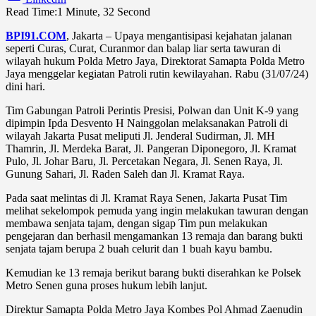
Read Time:
1 Minute, 32 Second
BPI91.COM
, Jakarta – Upaya mengantisipasi kejahatan jalanan
seperti Curas, Curat, Curanmor dan balap liar serta tawuran di
wilayah hukum Polda Metro Jaya, Direktorat Samapta Polda Metro
Jaya menggelar kegiatan Patroli rutin kewilayahan. Rabu (31/07/24)
dini hari.
Tim Gabungan Patroli Perintis Presisi, Polwan dan Unit K-9 yang
dipimpin Ipda Desvento H Nainggolan melaksanakan Patroli di
wilayah Jakarta Pusat meliputi Jl. Jenderal Sudirman, Jl. MH
Thamrin, Jl. Merdeka Barat, Jl. Pangeran Diponegoro, Jl. Kramat
Pulo, Jl. Johar Baru, Jl. Percetakan Negara, Jl. Senen Raya, Jl.
Gunung Sahari, Jl. Raden Saleh dan Jl. Kramat Raya.
Pada saat melintas di Jl. Kramat Raya Senen, Jakarta Pusat Tim
melihat sekelompok pemuda yang ingin melakukan tawuran dengan
membawa senjata tajam, dengan sigap Tim pun melakukan
pengejaran dan berhasil mengamankan 13 remaja dan barang bukti
senjata tajam berupa 2 buah celurit dan 1 buah kayu bambu.
Kemudian ke 13 remaja berikut barang bukti diserahkan ke Polsek
Metro Senen guna proses hukum lebih lanjut.
Direktur Samapta Polda Metro Jaya Kombes Pol Ahmad Zaenudin