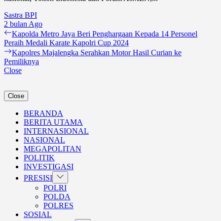
Sastra BPI
2 bulan Ago
Navigasi
Previous
Kapolda Metro Jaya Beri Penghargaan Kepada 14 Personel
post:
Peraih Medali Karate Kapolri Cup 2024
pos
Next
Kapolres Majalengka Serahkan Motor Hasil Curian ke
post:
Pemiliknya
Close
Close
BERANDA
BERITA UTAMA
INTERNASIONAL
NASIONAL
MEGAPOLITAN
POLITIK
INVESTIGASI
Show
PRESISI
sub
POLRI
menu
POLDA
POLRES
SOSIAL