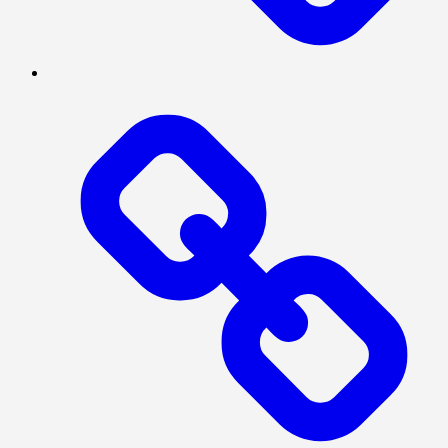
Log
In