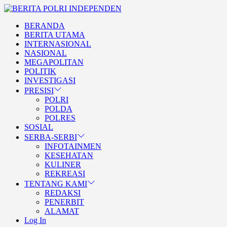
Skip
BERITA
to
POLRI
TEGAS DAN TERPERCAYA
BERANDA
the
INDEPENDEN
BERITA POLRI
BERITA UTAMA
content
INTERNASIONAL
INDEPENDEN
NASIONAL
MEGAPOLITAN
POLITIK
INVESTIGASI
PRESISI
POLRI
POLDA
POLRES
SOSIAL
SERBA-SERBI
INFOTAINMEN
KESEHATAN
KULINER
REKREASI
TENTANG KAMI
REDAKSI
PENERBIT
ALAMAT
Log In