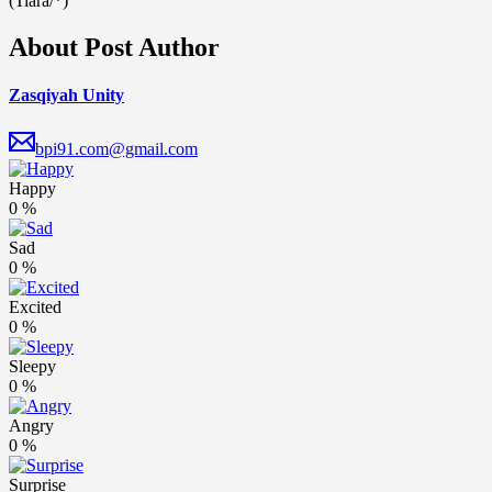
(Tiara/*)
About Post Author
Zasqiyah Unity
bpi91.com@gmail.com
Happy
0
%
Sad
0
%
Excited
0
%
Sleepy
0
%
Angry
0
%
Surprise