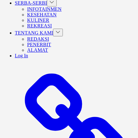
Show
SERBA-SERBI
sub
INFOTAINMEN
menu
KESEHATAN
KULINER
REKREASI
Show
TENTANG KAMI
sub
REDAKSI
menu
PENERBIT
ALAMAT
Log In
BERANDA