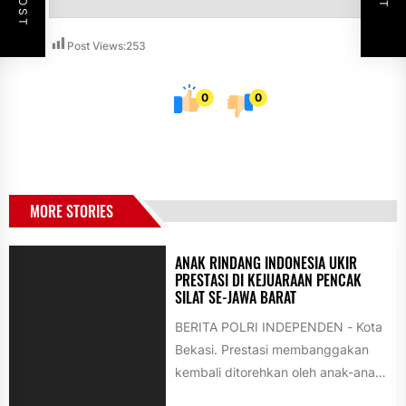
Post Views:
253
0
0
MORE STORIES
ANAK RINDANG INDONESIA UKIR
PRESTASI DI KEJUARAAN PENCAK
SILAT SE-JAWA BARAT
BERITA POLRI INDEPENDEN - Kota
Bekasi. Prestasi membanggakan
kembali ditorehkan oleh anak-anak
binaan Yayasan Rindang Indonesia.