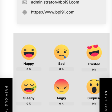
administrator@bpi91.com
https://www.bpi91.com
Happy
Sad
Excited
0
%
0
%
0
%
PREVIOUS POST
NEXT POST
Sleepy
Angry
Surprise
0
%
0
%
0
%