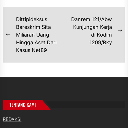
NAVIGASI
Dittipideksus
Danrem 121/Abw
POS
Bareskrim Sita
Kunjungan Kerja
Ne
Miliaran Uang
di Kodim
Previous
po
Hingga Aset Dari
1209/Bky
post:
Kasus Net89
TENTANG KAMI
REDAKSI