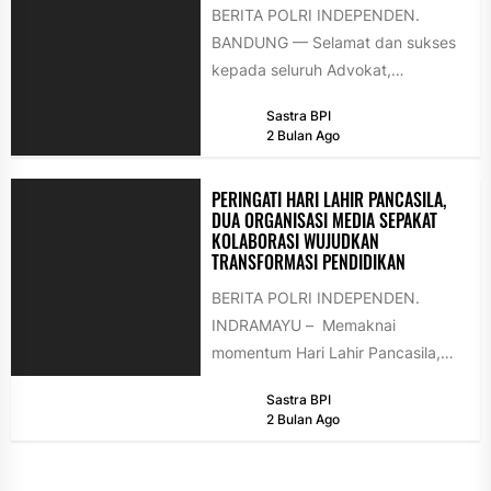
BERITA POLRI INDEPENDEN.
BANDUNG — Selamat dan sukses
kepada seluruh Advokat,
Perkumpulan Advokat Demokrasi
Sastra BPI
Indonesia Raya (PADIRAYA) yang
2 Bulan Ago
telah resmi disumpah...
PERINGATI HARI LAHIR PANCASILA,
DUA ORGANISASI MEDIA SEPAKAT
KOLABORASI WUJUDKAN
TRANSFORMASI PENDIDIKAN
BERITA POLRI INDEPENDEN.
INDRAMAYU – Memaknai
momentum Hari Lahir Pancasila,
dua organisasi media besar
Sastra BPI
nasional, Tokoh Indonesia dan
2 Bulan Ago
Forum AsMEN,...