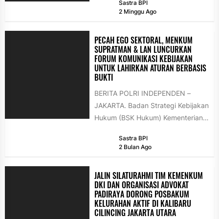
Sastra BPI
Dalam ajang PEMUDA PRESTASI...
2 Minggu Ago
PECAH EGO SEKTORAL, MENKUM
SUPRATMAN & LAN LUNCURKAN
FORUM KOMUNIKASI KEBIJAKAN
UNTUK LAHIRKAN ATURAN BERBASIS
BUKTI
BERITA POLRI INDEPENDEN –
JAKARTA. Badan Strategi Kebijakan
Hukum (BSK Hukum) Kementerian
Hukum bersama Lembaga
Sastra BPI
Administrasi Negara (LAN) resmi
2 Bulan Ago
menginisiasi Forum...
JALIN SILATURAHMI TIM KEMENKUM
DKI DAN ORGANISASI ADVOKAT
PADIRAYA DORONG POSBAKUM
KELURAHAN AKTIF DI KALIBARU
CILINCING JAKARTA UTARA