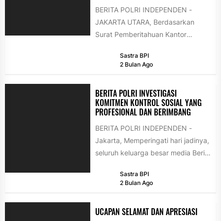
BERITA POLRI INDEPENDEN -
JAKARTA UTARA, Berdasarkan
Surat Pemberitahuan Kantor
Wilayah Kementerian Hukum
Sastra BPI
Daerah Khusus Jakarta Nomor
2 Bulan Ago
W.10-HN.04.03-736, Tim
Penyuluh...
BERITA POLRI INVESTIGASI
KOMITMEN KONTROL SOSIAL YANG
PROFESIONAL DAN BERIMBANG
BERITA POLRI INDEPENDEN -
Jakarta, Memperingati hari jadinya,
seluruh keluarga besar media Berita
Polri Investigasi menyampaikan
Sastra BPI
pernyataan resmi terkait
2 Bulan Ago
komitmen...
UCAPAN SELAMAT DAN APRESIASI