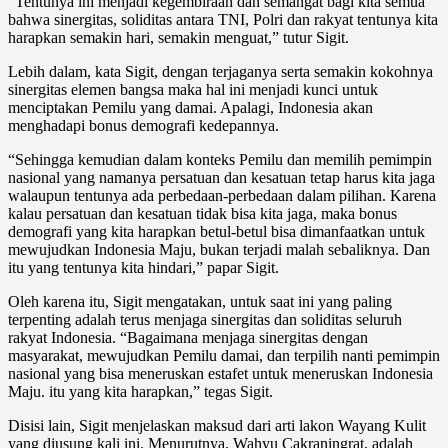
“Tentunya ini menjadi kegembiraan dan semangat bagi kita semua
bahwa sinergitas, soliditas antara TNI, Polri dan rakyat tentunya kita
harapkan semakin hari, semakin menguat,” tutur Sigit.
Lebih dalam, kata Sigit, dengan terjaganya serta semakin kokohnya
sinergitas elemen bangsa maka hal ini menjadi kunci untuk
menciptakan Pemilu yang damai. Apalagi, Indonesia akan
menghadapi bonus demografi kedepannya.
“Sehingga kemudian dalam konteks Pemilu dan memilih pemimpin
nasional yang namanya persatuan dan kesatuan tetap harus kita jaga
walaupun tentunya ada perbedaan-perbedaan dalam pilihan. Karena
kalau persatuan dan kesatuan tidak bisa kita jaga, maka bonus
demografi yang kita harapkan betul-betul bisa dimanfaatkan untuk
mewujudkan Indonesia Maju, bukan terjadi malah sebaliknya. Dan
itu yang tentunya kita hindari,” papar Sigit.
Oleh karena itu, Sigit mengatakan, untuk saat ini yang paling
terpenting adalah terus menjaga sinergitas dan soliditas seluruh
rakyat Indonesia. “Bagaimana menjaga sinergitas dengan
masyarakat, mewujudkan Pemilu damai, dan terpilih nanti pemimpin
nasional yang bisa meneruskan estafet untuk meneruskan Indonesia
Maju. itu yang kita harapkan,” tegas Sigit.
Disisi lain, Sigit menjelaskan maksud dari arti lakon Wayang Kulit
yang diusung kali ini. Menurutnya, Wahyu Cakraningrat, adalah