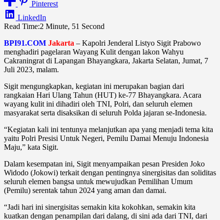
Pinterest
LinkedIn
Read Time:
2 Minute, 51 Second
BPI91.COM
Jakarta
– Kapolri Jenderal Listyo Sigit Prabowo
menghadiri pagelaran Wayang Kulit dengan lakon Wahyu
Cakraningrat di Lapangan Bhayangkara, Jakarta Selatan, Jumat, 7
Juli 2023, malam.
Sigit mengungkapkan, kegiatan ini merupakan bagian dari
rangkaian Hari Ulang Tahun (HUT) ke-77 Bhayangkara. Acara
wayang kulit ini dihadiri oleh TNI, Polri, dan seluruh elemen
masyarakat serta disaksikan di seluruh Polda jajaran se-Indonesia.
“Kegiatan kali ini tentunya melanjutkan apa yang menjadi tema kita
yaitu Polri Presisi Untuk Negeri, Pemilu Damai Menuju Indonesia
Maju,” kata Sigit.
Dalam kesempatan ini, Sigit menyampaikan pesan Presiden Joko
Widodo (Jokowi) terkait dengan pentingnya sinergisitas dan soliditas
seluruh elemen bangsa untuk mewujudkan Pemilihan Umum
(Pemilu) serentak tahun 2024 yang aman dan damai.
“Jadi hari ini sinergisitas semakin kita kokohkan, semakin kita
kuatkan dengan penampilan dari dalang, di sini ada dari TNI, dari