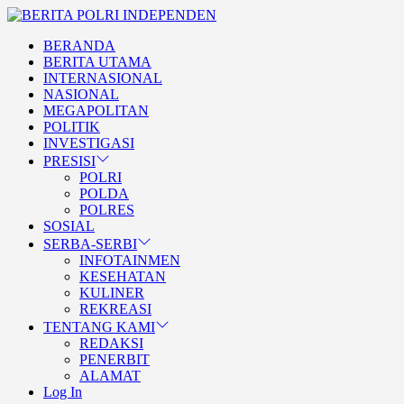
Skip
BERITA
to
POLRI
TEGAS DAN TERPERCAYA
BERANDA
the
INDEPENDEN
BERITA POLRI
BERITA UTAMA
content
INTERNASIONAL
INDEPENDEN
NASIONAL
MEGAPOLITAN
POLITIK
INVESTIGASI
PRESISI
POLRI
POLDA
POLRES
SOSIAL
SERBA-SERBI
INFOTAINMEN
KESEHATAN
KULINER
REKREASI
TENTANG KAMI
REDAKSI
PENERBIT
ALAMAT
Log In