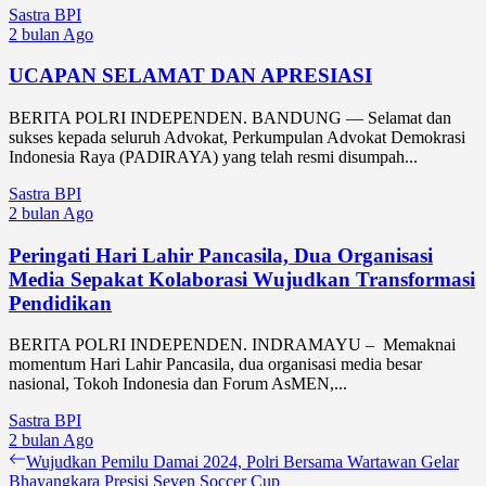
Sastra BPI
2 bulan Ago
UCAPAN SELAMAT DAN APRESIASI
BERITA POLRI INDEPENDEN. BANDUNG — Selamat dan
sukses kepada seluruh Advokat, Perkumpulan Advokat Demokrasi
Indonesia Raya (PADIRAYA) yang telah resmi disumpah...
Sastra BPI
2 bulan Ago
Peringati Hari Lahir Pancasila, Dua Organisasi
Media Sepakat Kolaborasi Wujudkan Transformasi
Pendidikan
BERITA POLRI INDEPENDEN. INDRAMAYU – Memaknai
momentum Hari Lahir Pancasila, dua organisasi media besar
nasional, Tokoh Indonesia dan Forum AsMEN,...
Sastra BPI
2 bulan Ago
Navigasi
Previous
Wujudkan Pemilu Damai 2024, Polri Bersama Wartawan Gelar
post:
Bhayangkara Presisi Seven Soccer Cup