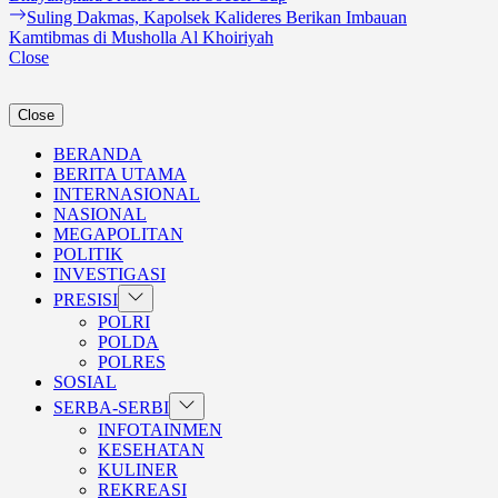
pos
Next
Suling Dakmas, Kapolsek Kalideres Berikan Imbauan
post:
Kamtibmas di Musholla Al Khoiriyah
Close
Close
BERANDA
BERITA UTAMA
INTERNASIONAL
NASIONAL
MEGAPOLITAN
POLITIK
INVESTIGASI
Show
PRESISI
sub
POLRI
menu
POLDA
POLRES
SOSIAL
Show
SERBA-SERBI
sub
INFOTAINMEN
menu
KESEHATAN
KULINER
REKREASI