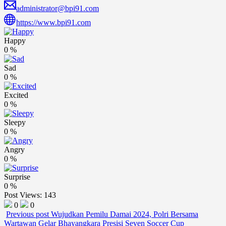
administrator@bpi91.com
https://www.bpi91.com
Happy
0
%
Sad
0
%
Excited
0
%
Sleepy
0
%
Angry
0
%
Surprise
0
%
Post Views:
143
0
0
Previous post
Wujudkan Pemilu Damai 2024, Polri Bersama
Wartawan Gelar Bhayangkara Presisi Seven Soccer Cup