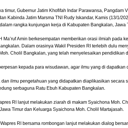
wa timur, Gubernur Jatim Khofifah Indar Parawansa, Pangdam 
a dan Kabinda Jatim Marsma TNI Rudy Iskandar, Kamis (13/1/20
 dalam rangka kunjungan kerja di Kabupaten Bangkalan, Jawa 
H Ma’ruf Amin berkesempatan memberikan orasi ilmiah pada ke
Bangkalan. Dalam orasinya Wakil Presiden RI terlebih dulu m
h. Cholil Bangkalan, yang telah menyelesaikan pendidikan di
a berpesan kepada para wisudawan, agar ilmu yang di dapatkan
 dan ilmu pengetahuan yang didapatkan diaplikasikan secara
gedung serbaguna Ratu Ebuh Kabupaten Bangkalan.
Wapres RI lanjut melakukan ziarah di makam Syaichona Moh. Ch
 Jawa Timur dan Keluarga Syaichona Moh. Cholil Martajasah.
, Wapres RI bersama rombongan lanjut melakukan dialog bers