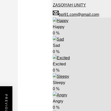
ZASQIYAH UNITY
bpi91.com@gmail.com
Happy
0
%
Sad
0
%
Excited
0
%
Sleepy
0
%
Angry
0
%