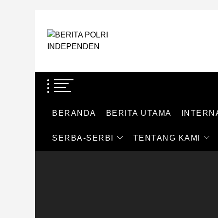
Skip
to
BERITA
the
POLRI
content
BERITA POLRI
INDEPENDEN
TEGAS DAN TERPERCAYA
BERANDA
BERITA UTAMA
INTERN
SERBA-SERBI
TENTANG KAMI