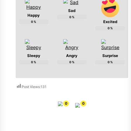
Sad
Happy
0
%
Excited
0
%
0
%
Sleepy
Angry
Surprise
0
%
0
%
0
%
Post Views:
131
0
0