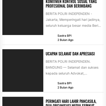
KOMITMEN KONTROL SOSIAL YANG
PROFESIONAL DAN BERIMBANG
BERITA POLRI INDEPENDEN -
Jakarta, Memperingati hari jadinya,
seluruh keluarga besar media Berita
Polri Investigasi menyampaikan
Sastra BPI
pernyataan resmi terkait
2 Bulan Ago
komitmen...
UCAPAN SELAMAT DAN APRESIASI
BERITA POLRI INDEPENDEN.
BANDUNG — Selamat dan sukses
kepada seluruh Advokat,
Perkumpulan Advokat Demokrasi
Sastra BPI
Indonesia Raya (PADIRAYA) yang
2 Bulan Ago
telah resmi disumpah...
PERINGATI HARI LAHIR PANCASILA,
DUA ORGANISASI MEDIA SEPAKAT