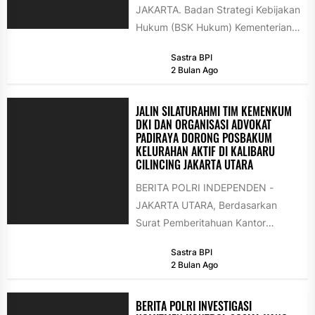
JAKARTA. Badan Strategi Kebijakan
Hukum (BSK Hukum) Kementerian
Hukum bersama Lembaga
Sastra BPI
Administrasi Negara (LAN) resmi
2 Bulan Ago
menginisiasi Forum...
JALIN SILATURAHMI TIM KEMENKUM
DKI DAN ORGANISASI ADVOKAT
PADIRAYA DORONG POSBAKUM
KELURAHAN AKTIF DI KALIBARU
CILINCING JAKARTA UTARA
BERITA POLRI INDEPENDEN -
JAKARTA UTARA, Berdasarkan
Surat Pemberitahuan Kantor
Wilayah Kementerian Hukum
Sastra BPI
Daerah Khusus Jakarta Nomor
2 Bulan Ago
W.10-HN.04.03-736, Tim
Penyuluh...
BERITA POLRI INVESTIGASI