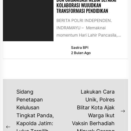
KOLABORASI WUJUDKAN
TRANSFORMASI PENDIDIKAN
BERITA POLRI INDEPENDEN.
INDRAMAYU – Memaknai
momentum Hari Lahir Pancasila,
dua organisasi media besar
Sastra BPI
nasional, Tokoh Indonesia dan
2 Bulan Ago
Forum AsMEN,...
NAVIGASI
Sidang
Lakukan Cara
POS
Penetapan
Unik, Polres
Kelulusan
Blitar Kota Ajak
Ne
Tingkat Panda,
Warga Ikut
po
Kapolda Jatim:
Vaksin Berhadiah
Previous