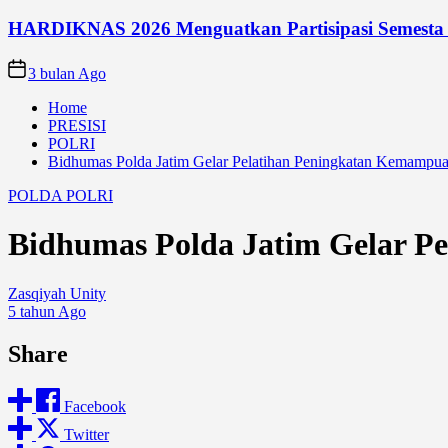
HARDIKNAS 2026 Menguatkan Partisipasi Semesta
3 bulan Ago
Home
PRESISI
POLRI
Bidhumas Polda Jatim Gelar Pelatihan Peningkatan Kemampua
POLDA
POLRI
Bidhumas Polda Jatim Gelar P
Zasqiyah Unity
5 tahun Ago
Share
Facebook
Twitter