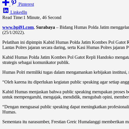
Pinterest
LinkedIn
Read Time:
1 Minute, 46 Second
www.bpi91.com
,
Surabaya
– Bidang Humas Polda Jatim menggelar 
(25/1/2022).
Pelatihan ini dipimpin Kabid Humas Polda Jatim Kombes Pol Gatot 
Lantas Polres jajaran secara daring, serta Kasi Humas Polres jajaran P
Kabid Humas Polda Jatim Kombes Pol Gatot Repli Handoko mengataka
strategis sebagai komunikator publik.
Humas Polri memiliki tugas dalam mengamankan kebijakan institusi, 
“Oleh karena itu diperlukan kegiatan public speaking agar setiap a
Kabid Humas menjaskan bahwa public speaking merupakan proses berbic
untuk mempengaruhi, mengajak, mendidik, mengubah opini, memberik
“Dengan menguasai public speaking dapat meningkatkan profesional
Humas.
Sementara itu narasumber, Frestian Greic Humalanggi memberikan mat