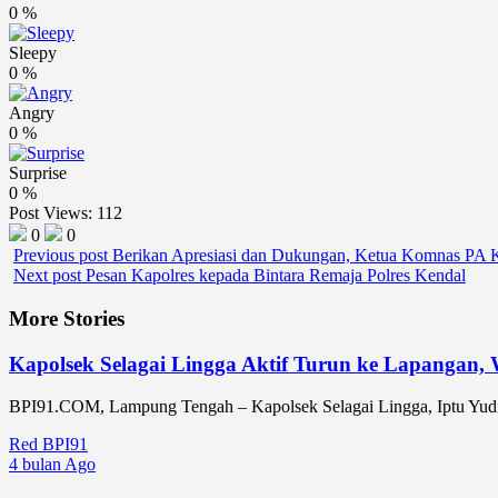
0
%
Sleepy
0
%
Angry
0
%
Surprise
0
%
Post Views:
112
0
0
Previous post
Berikan Apresiasi dan Dukungan, Ketua Komnas PA K
Next post
Pesan Kapolres kepada Bintara Remaja Polres Kendal
More Stories
Kapolsek Selagai Lingga Aktif Turun ke Lapangan
BPI91.COM, Lampung Tengah – Kapolsek Selagai Lingga, Iptu Yudi
Red BPI91
4 bulan Ago