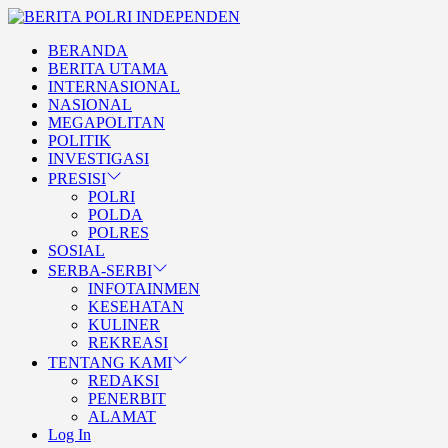
Skip
BERITA
to
POLRI
TEGAS DAN TERPERCAYA
BERANDA
the
INDEPENDEN
BERITA POLRI INDEPENDE
BERITA UTAMA
content
INTERNASIONAL
NASIONAL
MEGAPOLITAN
POLITIK
INVESTIGASI
PRESISI
POLRI
POLDA
POLRES
SOSIAL
SERBA-SERBI
INFOTAINMEN
KESEHATAN
KULINER
REKREASI
TENTANG KAMI
REDAKSI
PENERBIT
ALAMAT
Log In