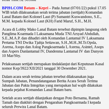
BPI91.COM
Batam
–
Kepri
– Pada Jumat (07/01/22) pukul 17.05
WIB telah dilaksanakan serah terima jabatan (sertijab) Komandan
Lanal Batam dari Kolonel Laut (P) Sumantri Kuswandono, S.E.,
M.M. kepada Kolonel Laut (KH) Farid Maruf, S.H., M.H.
Acara di Lobby Mako Lanal Batam tersebut dipimpin langsung oleh
Panglima Koarmada I Laksamana Muda TNI Arsyad Abdullah,
S.E.,M.A.P. dan dihadiri oleh Komandan Lantamal IV Laksamana
Pertama TNI Dwika Tjahja Setiawan, S.H.,M.H.,M.Tr.Opsla,
Asrena, Asops dan Aslog Pangkoarmada I, Asrena, Asintel, Asops
dan Aspers Danlantamal IV, Dandenma Lantamal IV dan Danyon
10 Mar/Sby.
Pelaksanaan sertijab merupakan tindaklanjut dari Keputusan Kasal
nomor Kep/3922/XII/2021 tanggal 30 Desember 2021.
Dalam acara serah terima jabatan tersebut dilaksanakan juga
Sumpah Jabatan, Penandatanganan Berita Acara Serah Terima
Jabatan dan Pakta Integritas yang merupakan hal wajib dilakukan
kepada pejabat Komandan Lanal Batam baru.
Setelah acara sertijab dilanjutkan dengan Poto Bersama, Ramah
Tamah dan diakhiri dengan Pengarahan Pangkoarmada I kepada
seluruh Perwira Lanal Batam.