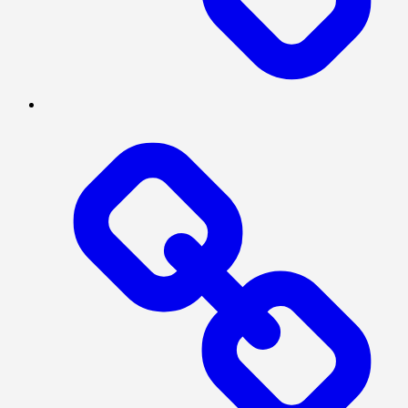
Log
In