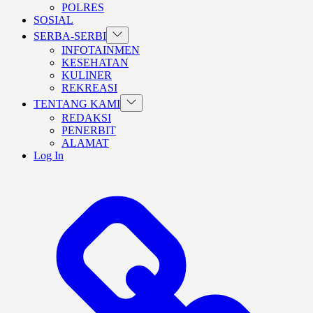
POLRES
SOSIAL
Show
SERBA-SERBI
sub
INFOTAINMEN
menu
KESEHATAN
KULINER
REKREASI
Show
TENTANG KAMI
sub
REDAKSI
menu
PENERBIT
ALAMAT
Log In
BERANDA