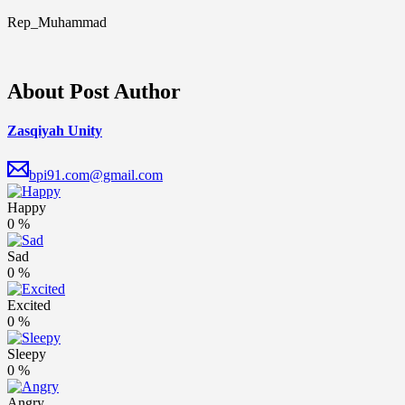
Rep_Muhammad
About Post Author
Zasqiyah Unity
bpi91.com@gmail.com
Happy
0
%
Sad
0
%
Excited
0
%
Sleepy
0
%
Angry