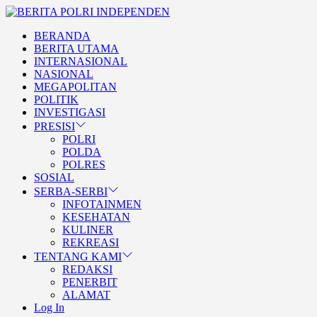
Skip
BERITA
to
POLRI
TEGAS DAN TERPERCAYA
BERANDA
the
INDEPENDEN
BERITA POLRI
BERITA UTAMA
content
INTERNASIONAL
INDEPENDEN
NASIONAL
MEGAPOLITAN
POLITIK
INVESTIGASI
PRESISI
POLRI
POLDA
POLRES
SOSIAL
SERBA-SERBI
INFOTAINMEN
KESEHATAN
KULINER
REKREASI
TENTANG KAMI
REDAKSI
PENERBIT
ALAMAT
Log In