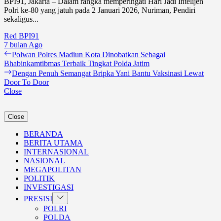
BPI91, Jakarta – Dalam rangka memperingati Hari Jadi Intelijen
Polri ke-80 yang jatuh pada 2 Januari 2026, Nuriman, Pendiri
sekaligus...
Red BPI91
7 bulan Ago
Navigasi
Previous
Polwan Polres Madiun Kota Dinobatkan Sebagai
post:
Bhabinkamtibmas Terbaik Tingkat Polda Jatim
pos
Next
Dengan Penuh Semangat Bripka Yani Bantu Vaksinasi Lewat
post:
Door To Door
Close
Close
BERANDA
BERITA UTAMA
INTERNASIONAL
NASIONAL
MEGAPOLITAN
POLITIK
INVESTIGASI
Show
PRESISI
sub
POLRI
menu
POLDA