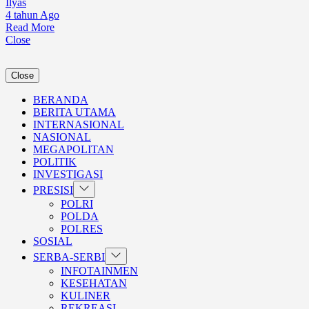
Ilyas
4 tahun Ago
Read More
Close
Close
BERANDA
BERITA UTAMA
INTERNASIONAL
NASIONAL
MEGAPOLITAN
POLITIK
INVESTIGASI
Show
PRESISI
sub
POLRI
menu
POLDA
POLRES
SOSIAL
Show
SERBA-SERBI
sub
INFOTAINMEN
menu
KESEHATAN
KULINER
REKREASI