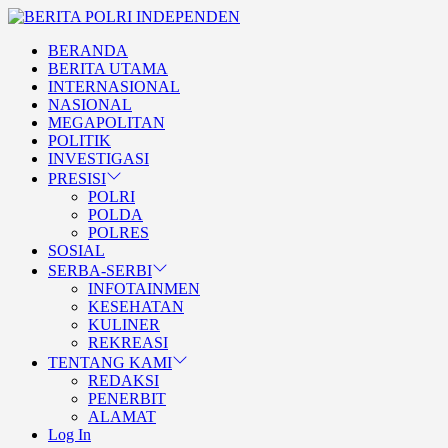
Skip
BERITA
to
POLRI
TEGAS DAN TERPERCAYA
BERANDA
the
INDEPENDEN
BERITA POLRI
BERITA UTAMA
content
INTERNASIONAL
INDEPENDEN
NASIONAL
MEGAPOLITAN
POLITIK
INVESTIGASI
PRESISI
POLRI
POLDA
POLRES
SOSIAL
SERBA-SERBI
INFOTAINMEN
KESEHATAN
KULINER
REKREASI
TENTANG KAMI
REDAKSI
PENERBIT
ALAMAT
Log In