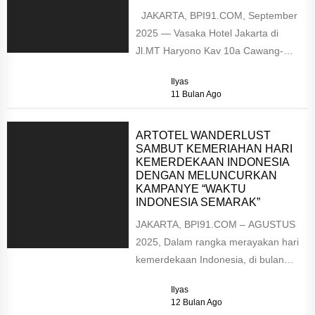
JAKARTA, BPI91.COM, September
2025 — Vasaka Hotel Jakarta di
Jl.MT Haryono Kav 10a Cawang-
Jakarta Timur, terus menghadirkan
Ilyas
inovasi dalam menciptakan...
11 Bulan Ago
ARTOTEL WANDERLUST
SAMBUT KEMERIAHAN HARI
KEMERDEKAAN INDONESIA
DENGAN MELUNCURKAN
KAMPANYE “WAKTU
INDONESIA SEMARAK”
JAKARTA, BPI91.COM – AGUSTUS
2025, Dalam rangka merayakan hari
kemerdekaan Indonesia, di bulan
Agustus Artotel Group melalui
Ilyas
program loyalitas Artotel
12 Bulan Ago
Wanderlust...