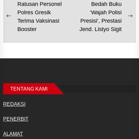
NAVIGASI
Ratusan Personel
Bedah Buku
Polres Gresik
‘Wajah Polisi
POS
Previous
Ne
Terima Vaksinasi
Presisi’, Prestasi
post:
po
Booster
Jend. Listyo Sigit
TENTANG KAMI
REDAKSI
PENERBIT
ALAMAT