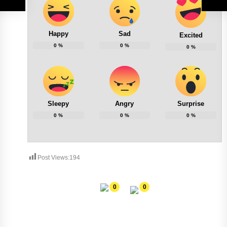
Happy
Sad
Excited
0
%
0
%
0
%
Sleepy
Angry
Surprise
0
%
0
%
0
%
Post Views:
194
0
0