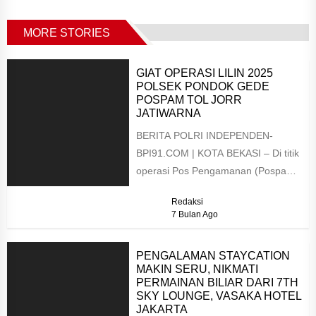
MORE STORIES
GIAT OPERASI LILIN 2025
POLSEK PONDOK GEDE
POSPAM TOL JORR
JATIWARNA
BERITA POLRI INDEPENDEN-
BPI91.COM | KOTA BEKASI – Di titik
operasi Pos Pengamanan (Pospam)
bawah Tol Jorr Jatiwarna, Polsek
Redaksi
Pondok Gede...
7 Bulan Ago
PENGALAMAN STAYCATION
MAKIN SERU, NIKMATI
PERMAINAN BILIAR DARI 7TH
SKY LOUNGE, VASAKA HOTEL
JAKARTA