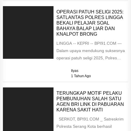
OPERASI PATUH SELIGI 2025:
SATLANTAS POLRES LINGGA
BEKALI PELAJAR SOAL
BAHAYA BALAP LIAR DAN
KNALPOT BRONG
LINGGA -- KEPRI -- BPI91.COM —
Dalam upaya mendukung suksesnya
operasi patuh seligi 2025, Polres
Lingga melalui Satuan Lalu Lintas
Ilyas
kembali...
1 Tahun Ago
TERUNGKAP MOTIF PELAKU
PEMBUNUHAN SALAH SATU
AGEN BRI LINK DI PABUARAN
KARENA SAKIT HATI
SERKOT, BPI91.COM _ Satreskrim
Polresta Serang Kota berhasil