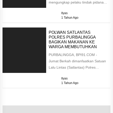
mengungkap pelaku tindak pidana di
salah satu agen Brilink di
Ilyas
Pabuaran...
1 Tahun Ago
POLWAN SATLANTAS
POLRES PURBALINGGA
BAGIKAN MAKANAN KE
WARGA MEMBUTUHKAN
PURBALINGGA, BPI91.COM -
Jumat Berkah dimanfaatkan Satuan
Lalu Lintas (Satlantas) Polres
Purbalingga untuk berbagi kebaikan
Ilyas
dengan warga yang membutuhkan,
1 Tahun Ago
Jumat...