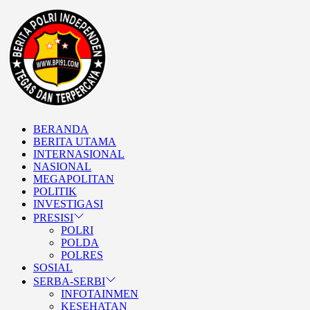
Skip
BERITA
to
POLRI
the
INDEPENDEN
content
TEGAS DAN TERPERCAYA
BERANDA
BERITA POLRI INDEPENDE
BERITA UTAMA
INTERNASIONAL
NASIONAL
MEGAPOLITAN
POLITIK
INVESTIGASI
PRESISI
POLRI
POLDA
POLRES
SOSIAL
SERBA-SERBI
INFOTAINMEN
KESEHATAN