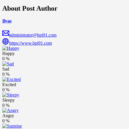
About Post Author
Ilyas
administrator@bpi91.com
https://www.bpi91.com
Happy
0
%
Sad
0
%
Excited
0
%
Sleepy
0
%
Angry
0
%