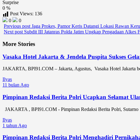
Surprise
0
%
Post Views:
136
0
0
Previous post
Jaga Prokes, Pamor Keris Datangi Lokasi Rawan Ke
Next post
Subdit III Jatanras Polda Jatim Ungkap Pengadaan Alkes Fi
More Stories
Vasaka Hotel Jakarta & Jendela Puspita Sukses Ge
JAKARTA, BPI91.COM – Jakarta, Agustus, Vasaka Hotel Jakarta ber
Ilyas
11 bulan Ago
Pimpinan Redaksi Berita Polri Ucapkan Selamat Ul
JAKARTA , BPI91.COM - Pimpinan Redaksi Berita Polri, Sutarno 
Ilyas
1 tahun Ago
Pimpinan Redaksi Berita Polri Menghadiri Pernik