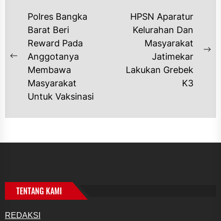
NAVIGASI
Polres Bangka
HPSN Aparatur
POS
Barat Beri
Kelurahan Dan
Reward Pada
Masyarakat
Ne
Anggotanya
Jatimekar
Previous
po
Membawa
Lakukan Grebek
post:
Masyarakat
K3
Untuk Vaksinasi
TENTANG KAMI
REDAKSI