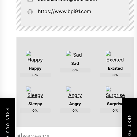
https://www.bpi91.com
Sad
Happy
Excited
0
%
0
%
0
%
Sleepy
Angry
Surprise
PREVIOUS POST
0
%
0
%
0
%
NEXT POST
Post Views:
146