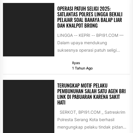
OPERASI PATUH SELIGI 2025:
SATLANTAS POLRES LINGGA BEKALI
PELAJAR SOAL BAHAYA BALAP LIAR
DAN KNALPOT BRONG
LINGGA -- KEPRI -- BPI91.COM —
Dalam upaya mendukung
suksesnya operasi patuh seligi
2025, Polres Lingga melalui Satuan
Ilyas
Lalu Lintas kembali...
1 Tahun Ago
TERUNGKAP MOTIF PELAKU
PEMBUNUHAN SALAH SATU AGEN BRI
LINK DI PABUARAN KARENA SAKIT
HATI
SERKOT, BPI91.COM _ Satreskrim
Polresta Serang Kota berhasil
mengungkap pelaku tindak pidana