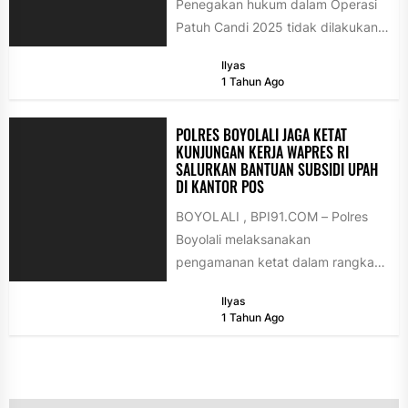
Penegakan hukum dalam Operasi
Patuh Candi 2025 tidak dilakukan
secara kaku dan tanpa empati.
Ilyas
Hal...
1 Tahun Ago
POLRES BOYOLALI JAGA KETAT
KUNJUNGAN KERJA WAPRES RI
SALURKAN BANTUAN SUBSIDI UPAH
DI KANTOR POS
BOYOLALI , BPI91.COM – Polres
Boyolali melaksanakan
pengamanan ketat dalam rangka
kunjungan kerja Wakil Presiden
Ilyas
Republik Indonesia Gibran
1 Tahun Ago
Rakabuming Raka...