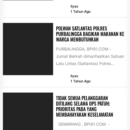
di salah satu agen Brilink di
Ilyas
Pabuaran...
1 Tahun Ago
POLWAN SATLANTAS POLRES
PURBALINGGA BAGIKAN MAKANAN KE
WARGA MEMBUTUHKAN
PURBALINGGA, BPI91.COM -
Jumat Berkah dimanfaatkan Satuan
Lalu Lintas (Satlantas) Polres
Purbalingga untuk berbagi
Ilyas
kebaikan dengan warga yang
1 Tahun Ago
membutuhkan, Jumat...
TIDAK SEMUA PELANGGARAN
DITILANG SELAMA OPS PATUH;
PRIORITAS PADA YANG
MEMBAHAYAKAN KESELAMATAN
SEMARANG , BPI91.COM -