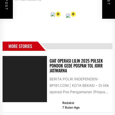
0
0
MORE STORIES
GIAT OPERASI LILIN 2025 POLSEK
PONDOK GEDE POSPAM TOL JORR
JATIWARNA
BERITA POLRI INDEPENDEN-
BPI91.COM | KOTA BEKASI – Di titik
operasi Pos Pengamanan (Pospam)
bawah Tol Jorr Jatiwarna, Polsek
Redaksi
Pondok Gede...
7 Bulan Ago