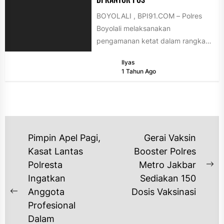
BOYOLALI , BPI91.COM – Polres
Boyolali melaksanakan
pengamanan ketat dalam rangka
kunjungan kerja Wakil Presiden
Ilyas
Republik Indonesia Gibran
1 Tahun Ago
Rakabuming Raka...
NAVIGASI
Pimpin Apel Pagi,
Gerai Vaksin
POS
Kasat Lantas
Booster Polres
Polresta
Metro Jakbar
Ne
Ingatkan
Sediakan 150
po
Anggota
Dosis Vaksinasi
Previous
Profesional
post:
Dalam