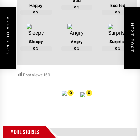
Sad
Happy
Excited
0
%
0
%
0
%
PREVIOUS POST
NEXT POST
Sleepy
Angry
Surprise
0
%
0
%
0
%
Post Views:
169
0
0
MORE STORIES