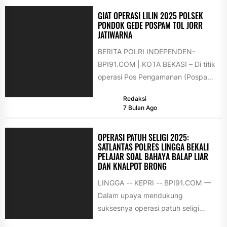
GIAT OPERASI LILIN 2025 POLSEK
PONDOK GEDE POSPAM TOL JORR
JATIWARNA
BERITA POLRI INDEPENDEN-
BPI91.COM | KOTA BEKASI – Di titik
operasi Pos Pengamanan (Pospam)
bawah Tol Jorr Jatiwarna, Polsek
Redaksi
Pondok Gede...
7 Bulan Ago
OPERASI PATUH SELIGI 2025:
SATLANTAS POLRES LINGGA BEKALI
PELAJAR SOAL BAHAYA BALAP LIAR
DAN KNALPOT BRONG
LINGGA -- KEPRI -- BPI91.COM —
Dalam upaya mendukung
suksesnya operasi patuh seligi
2025, Polres Lingga melalui Satuan