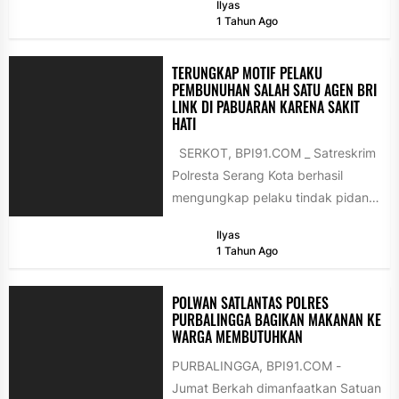
Ilyas
Lalu Lintas kembali...
1 Tahun Ago
TERUNGKAP MOTIF PELAKU
PEMBUNUHAN SALAH SATU AGEN BRI
LINK DI PABUARAN KARENA SAKIT
HATI
SERKOT, BPI91.COM _ Satreskrim
Polresta Serang Kota berhasil
mengungkap pelaku tindak pidana
di salah satu agen Brilink di
Ilyas
Pabuaran...
1 Tahun Ago
POLWAN SATLANTAS POLRES
PURBALINGGA BAGIKAN MAKANAN KE
WARGA MEMBUTUHKAN
PURBALINGGA, BPI91.COM -
Jumat Berkah dimanfaatkan Satuan