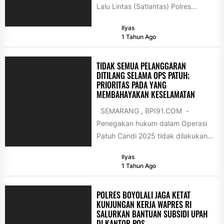
Lalu Lintas (Satlantas) Polres
Purbalingga untuk berbagi
Ilyas
kebaikan dengan warga yang
1 Tahun Ago
membutuhkan, Jumat...
TIDAK SEMUA PELANGGARAN
DITILANG SELAMA OPS PATUH;
PRIORITAS PADA YANG
MEMBAHAYAKAN KESELAMATAN
SEMARANG , BPI91.COM -
Penegakan hukum dalam Operasi
Patuh Candi 2025 tidak dilakukan
secara kaku dan tanpa empati.
Ilyas
Hal...
1 Tahun Ago
POLRES BOYOLALI JAGA KETAT
KUNJUNGAN KERJA WAPRES RI
SALURKAN BANTUAN SUBSIDI UPAH
DI KANTOR POS