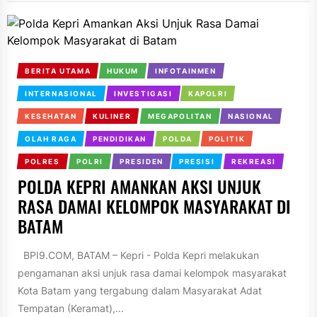
BERITA UTAMA
HUKUM
INFOTAINMEN
INTERNASIONAL
INVESTIGASI
KAPOLRI
KESEHATAN
KULINER
MEGAPOLITAN
NASIONAL
OLAH RAGA
PENDIDIKAN
POLDA
POLITIK
POLRES
POLRI
PRESIDEN
PRESISI
REKREASI
POLDA KEPRI AMANKAN AKSI UNJUK
RASA DAMAI KELOMPOK MASYARAKAT DI
BATAM
BPI9.COM, BATAM – Kepri - Polda Kepri melakukan
pengamanan aksi unjuk rasa damai kelompok masyarakat
Kota Batam yang tergabung dalam Masyarakat Adat
Tempatan (Keramat),...